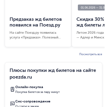
01.06.2026
—
31.08
Предзаказ жд билетов
Скидка 30% 
появился на Поезд.ру
жд билеты л
На сайте Поезд.ру появилась
Летом 2026 года в
услуга «Предзаказ». Полезный
— Адлер и Минск —
сервис на случай, если срочно
действовать скидк
нужен жд билет, но все места уже
для детей.
раскупили.
Посмотреть все
Плюсы покупки жд билетов на сайте
poezda.ru
Онлайн-покупка
Покупка билетов за пару минут
Смс-сопровождение
О статусе заказа