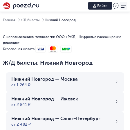
Войти
Главная
ЖД билеты
Нижний Новгород
С использованием технологии ООО «РЖД - Цифровые пассажирские
решения»
Безопасная оплата
:
Ж/Д билеты: Нижний Новгород
Нижний Новгород
Нижний Новгород
Нижний Новгород
Нижний Новгород
Нижний Новгород
Нижний Новгород
Нижний Новгород
Нижний Новгород
Нижний Новгород
Нижний Новгород
—
—
—
—
—
—
—
—
—
—
Кисловодск
Киров
Арзамас Город
Иваново
Лабытнанги
Котлас
Симферополь Пасс
Пенза
Великий Устюг
Волгоград
Нижний Новгород
—
Москва
1 611
1 075
₽
₽
от
от
1 264
₽
от
Нижний Новгород
—
Ижевск
2 841
₽
от
Нижний Новгород
—
Санкт-Петербург
2 482
₽
от