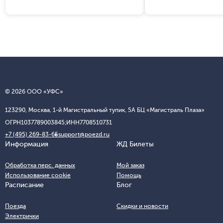
действовать скидка 30% на билеты
возврат денег.
для детей.
© 2026 ООО «УФС»
123290, Москва, 1-й Магистральный тупик, 5А БЦ «Магистраль Плаза»
ОГРН
1037789003845;
ИНН
7708510731
+7 (495) 269-83-65
support@poezd.ru
Информация
ЖД Билеты
Обработка перс. данных
Мой заказ
Использование cookie
Помощь
Расписание
Блог
Поезда
Скидки и новости
Электрички