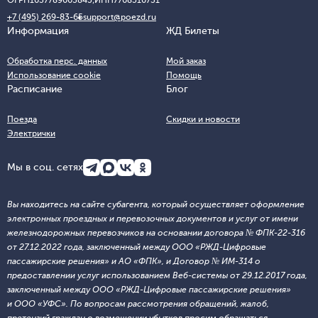
ОГРН
1037789003845;
ИНН
7708510731
+7 (495) 269-83-65
support@poezd.ru
Информация
ЖД Билеты
Обработка перс. данных
Мой заказ
Использование cookie
Помощь
Расписание
Блог
Поезда
Скидки и новости
Электрички
Мы в соц. сетях
Вы находитесь на сайте субагента, который осуществляет оформление
электронных проездных и перевозочных документов и услуг от имени
железнодорожных перевозчиков на основании договора № ФПК-22-316
от 27.12.2022 года, заключенный между ООО «РЖД-Цифровые
пассажирские решения» и АО «ФПК», и Договор № ИМ-314 о
предоставлении услуг использованием Веб-системы от 29.12.2017 года,
заключенный между ООО «РЖД-Цифровые пассажирские решения»
и ООО «УФС». По вопросам рассмотрения обращений, жалоб,