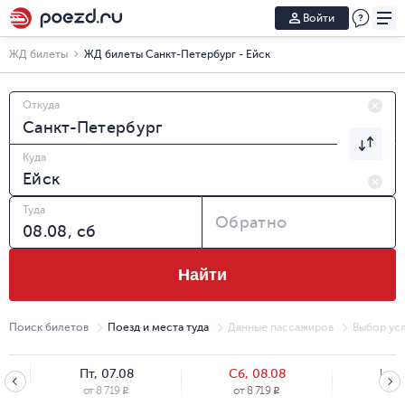
Войти
ЖД билеты
ЖД билеты Санкт-Петербург - Ейск
Откуда
Куда
Туда
Обратно
Найти
Поиск билетов
Поезд и места туда
Данные пассажиров
Выбор усл
Пт, 07.08
Сб, 08.08
Вс, 
от
8 719
от
8 719
от
8
R
R