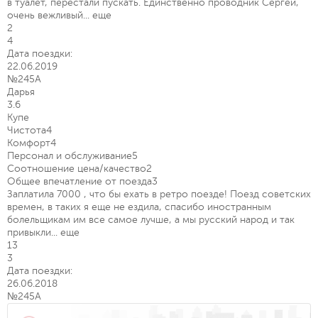
в туалет, перестали пускать. Единственно проводник Сергей,
очень вежливый...
еще
2
4
Дата поездки:
22.06.2019
№245А
Дарья
3.6
Купе
Чистота
4
Комфорт
4
Персонал и обслуживание
5
Соотношение цена/качество
2
Общее впечатление от поезда
3
Заплатила 7000 , что бы ехать в ретро поезде! Поезд советских
времен, в таких я еще не ездила, спасибо иностранным
болельщикам им все самое лучше, а мы русский народ и так
привыкли...
еще
13
3
Дата поездки:
26.06.2018
№245А