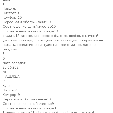
10
Плацкарт
Чистота
10
Комфорт
10
Персонал и обслуживание
10
Соотношение цена/качество
10
Общее впечатление от поезда
10
ехали в 12 вагоне, все просто было волшебно, отличный
удобный плацкарт, проводник потрясающий, по другому не
назвать, кондиционеры, туалеты - все отлично, даже не
ожидала!
3
0
Дата поездки:
23.06.2024
№245А
НАДЕЖДА
9.2
Купе
Чистота
9
Комфорт
9
Персонал и обслуживание
10
Соотношение цена/качество
9
Общее впечатление от поезда
9
В поездке вагон 11 обслуживал Андрей, внимательный,