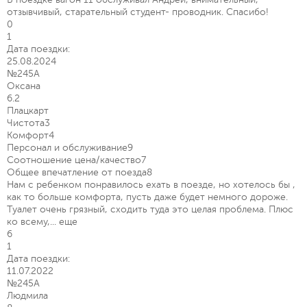
отзывчивый, старательный студент- проводник. Спасибо!
0
1
Дата поездки:
25.08.2024
№245А
Оксана
6.2
Плацкарт
Чистота
3
Комфорт
4
Персонал и обслуживание
9
Соотношение цена/качество
7
Общее впечатление от поезда
8
Нам с ребенком понравилось ехать в поезде, но хотелось бы ,
как то больше комфорта, пусть даже будет немного дороже.
Туалет очень грязный, сходить туда это целая проблема. Плюс
ко всему,...
еще
6
1
Дата поездки:
11.07.2022
№245А
Людмила