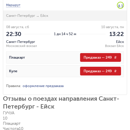
Маршрут
8.3
Санкт-Петербург
→
Ейск
08 августа, сб
10 августа, пн
22:30
13:22
1 дн 14 ч 52 м
Санкт-Петербург
Ейск
Московский вокзал
Вокзал Ейск
Плацкарт
Предзаказ
—
249
R
Купе
Предзаказ
—
249
R
Правила
:
оформление предзаказа
Отзывы о поездах направления Санкт-
Петербург - Ейск
ГУЧУА
10
Плацкарт
Чистота
10