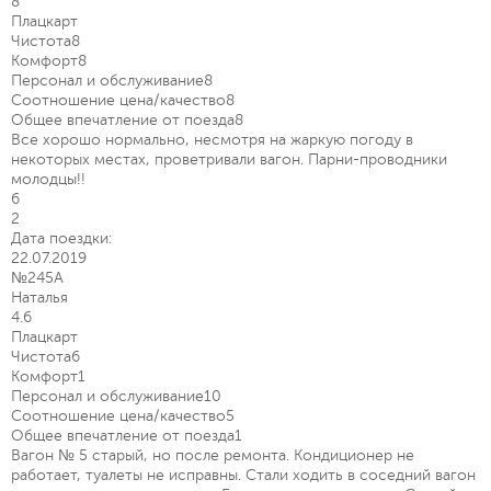
8
Плацкарт
Чистота
8
Комфорт
8
Персонал и обслуживание
8
Соотношение цена/качество
8
Общее впечатление от поезда
8
Все хорошо нормально, несмотря на жаркую погоду в
некоторых местах, проветривали вагон. Парни-проводники
молодцы!!
6
2
Дата поездки:
22.07.2019
№245А
Наталья
4.6
Плацкарт
Чистота
6
Комфорт
1
Персонал и обслуживание
10
Соотношение цена/качество
5
Общее впечатление от поезда
1
Вагон № 5 старый, но после ремонта. Кондиционер не
работает, туалеты не исправны. Стали ходить в соседний вагон