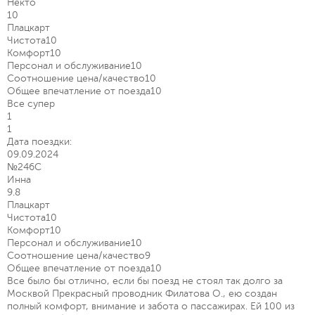
Некто
10
Плацкарт
Чистота
10
Комфорт
10
Персонал и обслуживание
10
Соотношение цена/качество
10
Общее впечатление от поезда
10
Все супер
1
1
Дата поездки:
09.09.2024
№246С
Инна
9.8
Плацкарт
Чистота
10
Комфорт
10
Персонал и обслуживание
10
Соотношение цена/качество
9
Общее впечатление от поезда
10
Все было бы отлично, если бы поезд не стоял так долго за
Москвой Прекрасный проводник Филатова О., ею создан
полный комфорт, внимание и забота о пассажирах. Ей 100 из