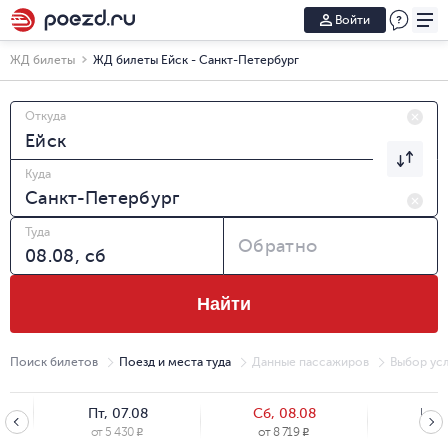
Войти
ЖД билеты
ЖД билеты Ейск - Санкт-Петербург
Откуда
Куда
Туда
Обратно
Найти
Поиск билетов
Поезд и места туда
Данные пассажиров
Выбор усл
Пт, 07.08
Сб, 08.08
Вс, 
от
5 430
от
8 719
от
8
R
R