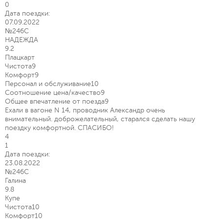
0
Дата поездки:
07.09.2022
№246С
НАДЕЖДА
9.2
Плацкарт
Чистота
9
Комфорт
9
Персонал и обслуживание
10
Соотношение цена/качество
9
Общее впечатление от поезда
9
Ехали в вагоне N 14, проводник Александр очень
внимательный. доброжелательный, старался сделать нашу
поездку комфортной. СПАСИБО!
4
1
Дата поездки:
23.08.2022
№246С
Галина
9.8
Купе
Чистота
10
Комфорт
10