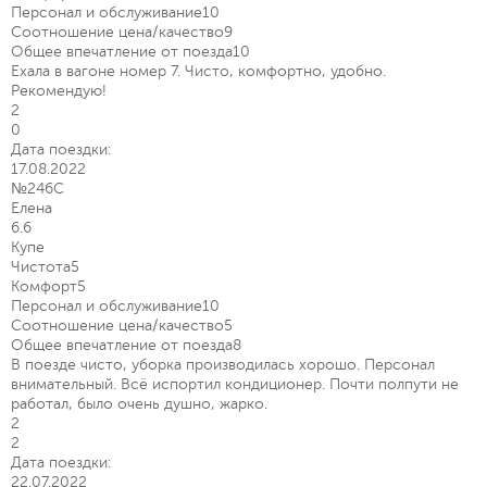
Персонал и обслуживание
10
Соотношение цена/качество
9
Общее впечатление от поезда
10
Ехала в вагоне номер 7. Чисто, комфортно, удобно.
Рекомендую!
2
0
Дата поездки:
17.08.2022
№246С
Елена
6.6
Купе
Чистота
5
Комфорт
5
Персонал и обслуживание
10
Соотношение цена/качество
5
Общее впечатление от поезда
8
В поезде чисто, уборка производилась хорошо. Персонал
внимательный. Всё испортил кондиционер. Почти полпути не
работал, было очень душно, жарко.
2
2
Дата поездки:
22.07.2022