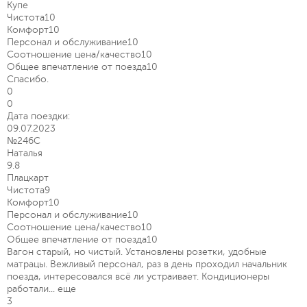
Купе
Чистота
10
Комфорт
10
Персонал и обслуживание
10
Соотношение цена/качество
10
Общее впечатление от поезда
10
Спасибо.
0
0
Дата поездки:
09.07.2023
№246С
Наталья
9.8
Плацкарт
Чистота
9
Комфорт
10
Персонал и обслуживание
10
Соотношение цена/качество
10
Общее впечатление от поезда
10
Вагон старый, но чистый. Установлены розетки, удобные
матрацы. Вежливый персонал, раз в день проходил начальник
поезда, интересовался всё ли устраивает. Кондиционеры
работали...
еще
3