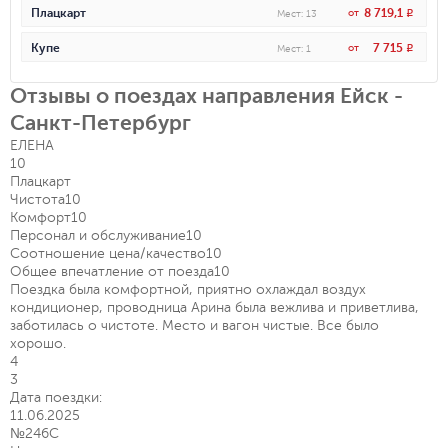
8 719,1
Плацкарт
от
R
Мест
:
13
7 715
Купе
от
R
Мест
:
1
Отзывы о поездах направления Ейск -
Санкт-Петербург
ЕЛЕНА
10
Плацкарт
Чистота
10
Комфорт
10
Персонал и обслуживание
10
Соотношение цена/качество
10
Общее впечатление от поезда
10
Поездка была комфортной, приятно охлаждал воздух
кондиционер, проводница Арина была вежлива и приветлива,
заботилась о чистоте. Место и вагон чистые. Все было
хорошо.
4
3
Дата поездки:
11.06.2025
№246С