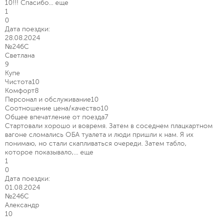
10!!! Спасибо...
еще
1
0
Дата поездки:
28.08.2024
№246С
Светлана
9
Купе
Чистота
10
Комфорт
8
Персонал и обслуживание
10
Соотношение цена/качество
10
Общее впечатление от поезда
7
Стартовали хорошо и вовремя. Затем в соседнем плацкартном
вагоне сломались ОБА туалета и люди пришли к нам. Я их
понимаю, но стали скапливаться очереди. Затем табло,
которое показывало,...
еще
1
0
Дата поездки:
01.08.2024
№246С
Александр
10