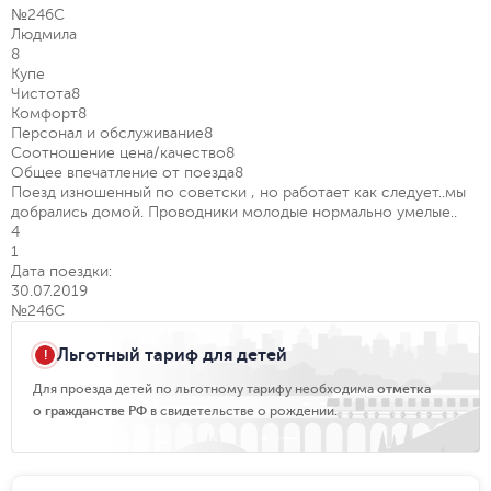
№246С
Людмила
8
Купе
Чистота
8
Комфорт
8
Персонал и обслуживание
8
Соотношение цена/качество
8
Общее впечатление от поезда
8
Поезд изношенный по советски , но работает как следует..мы
добрались домой. Проводники молодые нормально умелые..
4
1
Дата поездки:
30.07.2019
№246С
Льготный тариф для детей
Для проезда детей по льготному тарифу необходима
отметка
о гражданстве РФ
в свидетельстве о рождении.