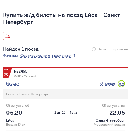
Купить ж/д билеты на поезд Ейск - Санкт-
Петербург
Найден 1 поезд
По мест. времени
Фильтры
Сортировка: по отправлению
№ 246С
ФПК
Скорый
Маршрут
О поезде
8.2
Ейск
→
Санкт-Петербург
08 августа, сб
09 августа, вс
06:20
22:05
1 дн 15 ч 45 м
Ейск
Санкт-Петербург
Вокзал Ейск
Московский вокзал