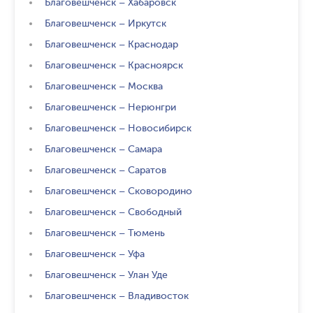
Благовешченск
–
Хабаровск
Благовешченск
–
Иркутск
Благовешченск
–
Краснодар
Благовешченск
–
Красноярск
Благовешченск
–
Москва
Благовешченск
–
Нерюнгри
Благовешченск
–
Новосибирск
Благовешченск
–
Самара
Благовешченск
–
Саратов
Благовешченск
–
Сковородино
Благовешченск
–
Свободный
Благовешченск
–
Тюмень
Благовешченск
–
Уфа
Благовешченск
–
Улан Уде
Благовешченск
–
Владивосток