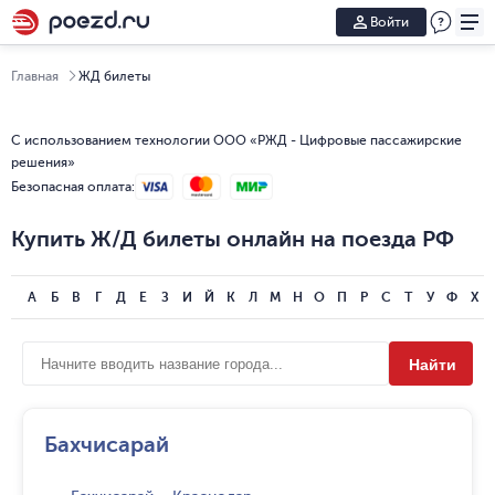
Войти
Главная
ЖД билеты
С использованием технологии ООО «РЖД - Цифровые пассажирские
решения»
Безопасная оплата
:
Купить Ж/Д билеты онлайн на поезда РФ
А
Б
В
Г
Д
Е
З
И
Й
К
Л
М
Н
О
П
Р
С
Т
У
Ф
Х
Найти
Бахчисарай