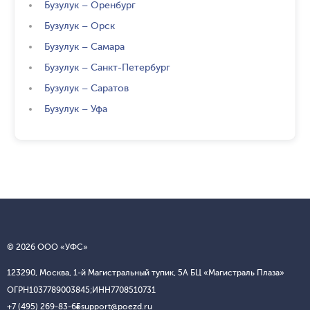
Бузулук
–
Оренбург
Бузулук
–
Орск
Бузулук
–
Самара
Бузулук
–
Санкт-Петербург
Бузулук
–
Саратов
Бузулук
–
Уфа
© 2026 ООО «УФС»
123290, Москва, 1-й Магистральный тупик, 5А БЦ «Магистраль Плаза»
ОГРН
1037789003845;
ИНН
7708510731
+7 (495) 269-83-65
support@poezd.ru