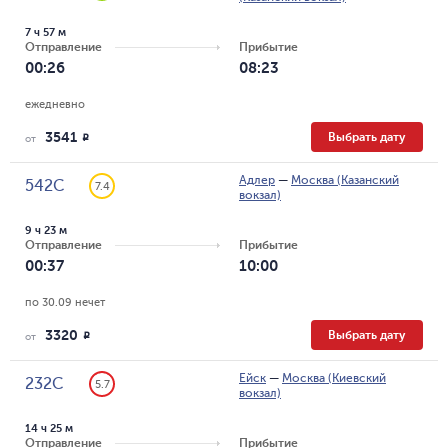
7 ч 57 м
Отправление
Прибытие
00:26
08:23
ежедневно
3541
Выбрать дату
R
от
Адлер
—
Москва (Казанский
542С
7.4
вокзал)
9 ч 23 м
Отправление
Прибытие
00:37
10:00
по 30.09 нечет
3320
Выбрать дату
R
от
Ейск
—
Москва (Киевский
232С
5.7
вокзал)
14 ч 25 м
Отправление
Прибытие