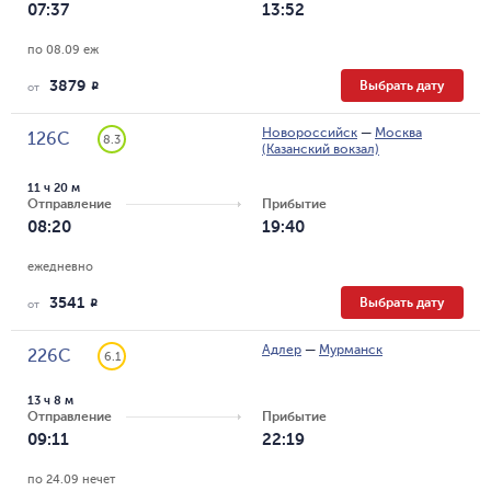
07:37
13:52
по 08.09 еж
3879
Выбрать дату
R
от
Новороссийск
—
Москва
126С
8.3
(Казанский вокзал)
11 ч 20 м
Отправление
Прибытие
08:20
19:40
ежедневно
3541
Выбрать дату
R
от
Адлер
—
Мурманск
226С
6.1
13 ч 8 м
Отправление
Прибытие
09:11
22:19
по 24.09 нечет