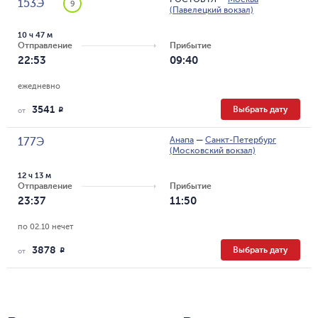
153Э
9
(Павелецкий вокзал)
10 ч 47 м
Отправление
Прибытие
22:53
09:40
ежедневно
3541
Выбрать дату
R
от
Анапа
—
Санкт-Петербург
177Э
(Московский вокзал)
12 ч 13 м
Отправление
Прибытие
23:37
11:50
по 02.10 нечет
3878
Выбрать дату
R
от