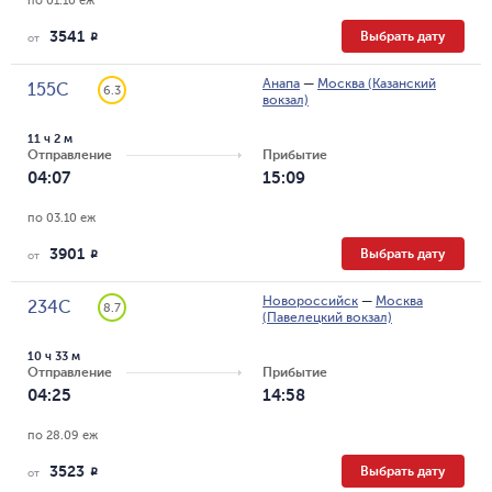
по 01.10 еж
3541
Выбрать дату
R
от
Анапа
—
Москва (Казанский
155С
6.3
вокзал)
11 ч 2 м
Отправление
Прибытие
04:07
15:09
по 03.10 еж
3901
Выбрать дату
R
от
Новороссийск
—
Москва
234С
8.7
(Павелецкий вокзал)
10 ч 33 м
Отправление
Прибытие
04:25
14:58
по 28.09 еж
3523
Выбрать дату
R
от