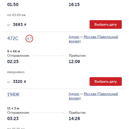
01:50
16:15
по 03.09 еж
3883
Выбрать дату
R
от
Адлер
—
Москва (Павелецкий
472С
4.7
вокзал)
9 ч 44 м
Отправление
Прибытие
02:25
12:09
ежедневно
3320
Выбрать дату
R
от
Адлер
—
Москва (Павелецкий
198Ж
вокзал)
11 ч 3 м
Отправление
Прибытие
03:23
14:26