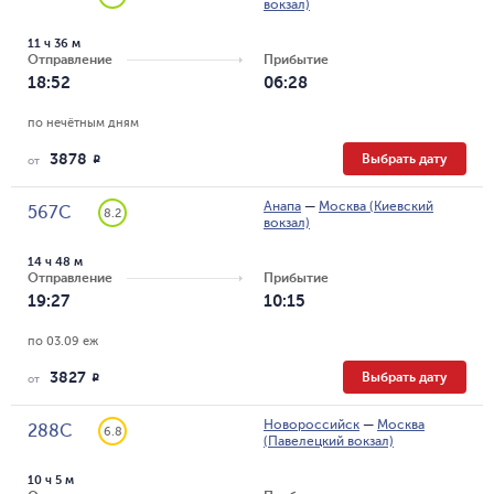
вокзал)
11 ч 36 м
Отправление
Прибытие
18:52
06:28
по нечётным дням
3878
Выбрать дату
R
от
Анапа
—
Москва (Киевский
567С
8.2
вокзал)
14 ч 48 м
Отправление
Прибытие
19:27
10:15
по 03.09 еж
3827
Выбрать дату
R
от
Новороссийск
—
Москва
288С
6.8
(Павелецкий вокзал)
10 ч 5 м