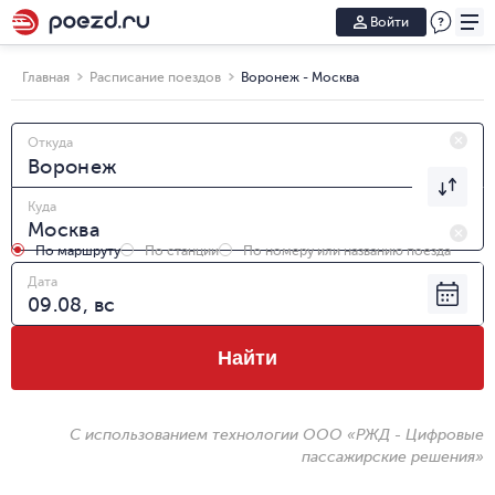
Войти
Главная
Расписание поездов
Воронеж - Москва
Откуда
Куда
По маршруту
По станции
По номеру или названию поезда
Дата
Найти
С использованием технологии ООО «РЖД - Цифровые
пассажирские решения»