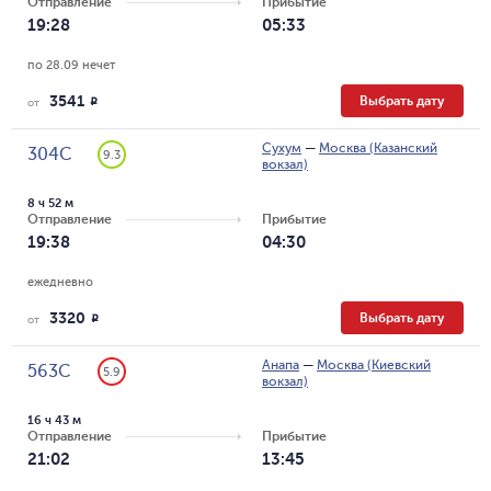
Отправление
Прибытие
19:28
05:33
по 28.09 нечет
3541
Выбрать дату
R
от
Сухум
—
Москва (Казанский
304С
9.3
вокзал)
8 ч 52 м
Отправление
Прибытие
19:38
04:30
ежедневно
3320
Выбрать дату
R
от
Анапа
—
Москва (Киевский
563С
5.9
вокзал)
16 ч 43 м
Отправление
Прибытие
21:02
13:45