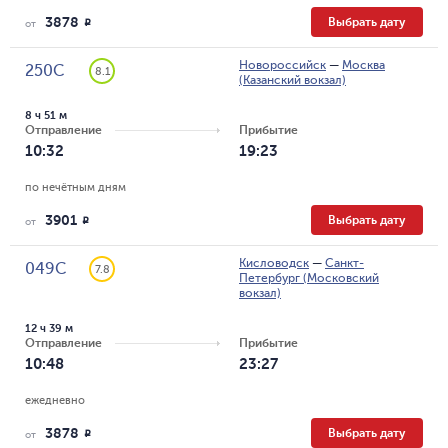
3878
Выбрать дату
R
от
Новороссийск
—
Москва
250С
8.1
(Казанский вокзал)
8 ч 51 м
Отправление
Прибытие
10:32
19:23
по нечётным дням
3901
Выбрать дату
R
от
Кисловодск
—
Санкт-
049С
7.8
Петербург (Московский
вокзал)
12 ч 39 м
Отправление
Прибытие
10:48
23:27
ежедневно
3878
Выбрать дату
R
от