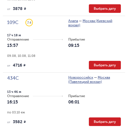
3878
Выбрать дату
R
от
Анапа
—
Москва (Киевский
109С
7.4
вокзал)
17 ч 18 м
Отправление
Прибытие
15:57
09:15
09.08, 10.08, 11.08
4716
Выбрать дату
R
от
Новороссийск
—
Москва
434С
(Павелецкий вокзал)
13 ч 46 м
Отправление
Прибытие
16:15
06:01
по 03.10 еж
3582
Выбрать дату
R
от