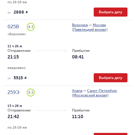
по 29.09 еж
2888
Выбрать дату
R
от
Воронеж
—
Москва
025В
8.3
(Павелецкий вокзал)
«Воронеж»
11 ч 26 м
Отправление
Прибытие
21:15
08:41
ежедневно
5515
Выбрать дату
R
от
Анапа
—
Санкт-Петербург
259Э
9.3
(Московский вокзал)
13 ч 28 м
Отправление
Прибытие
21:42
11:10
по 29.09 еж