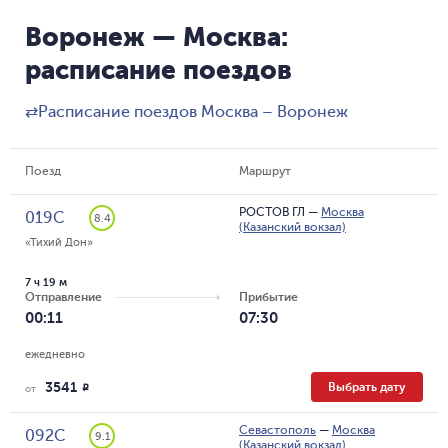
Воронеж — Москва:
расписание поездов
⇄
Расписание поездов Москва – Воронеж
Поезд
Маршрут
РОСТОВ ГЛ
—
Москва
019С
8.4
(Казанский вокзал)
«Тихий Дон»
7 ч 19 м
Отправление
Прибытие
00:11
07:30
ежедневно
3541
Выбрать дату
R
от
Севастополь
—
Москва
092С
9.1
(Казанский вокзал)