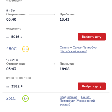
«Премиум»
8 ч 3 м
Отправление
Прибытие
05:40
13:43
ежедневно
5016
Выбрать дату
R
от
Сухум
—
Санкт-Петербург
480С
6.3
(Витебский вокзал)
12 ч 25 м
Отправление
Прибытие
05:43
18:08
09.08, 10.08, 11.08
3582
Выбрать дату
R
от
Владикавказ
—
Санкт-
251С
8.4
Петербург (Московский
вокзал)