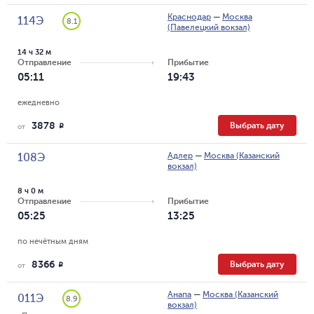
Краснодар
—
Москва
114Э
8.1
(Павелецкий вокзал)
14 ч 32 м
Отправление
Прибытие
05:11
19:43
ежедневно
3878
Выбрать дату
R
от
Адлер
—
Москва (Казанский
108Э
вокзал)
8 ч 0 м
Отправление
Прибытие
05:25
13:25
по нечётным дням
8366
Выбрать дату
R
от
Анапа
—
Москва (Казанский
011Э
8.9
вокзал)