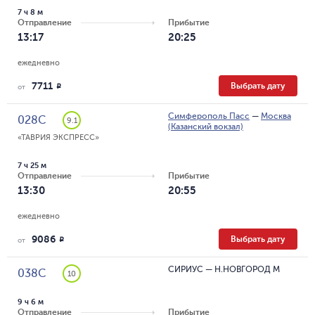
7 ч 8 м
Отправление
Прибытие
13:17
20:25
ежедневно
7711
Выбрать дату
R
от
Симферополь Пасс
—
Москва
028С
9.1
(Казанский вокзал)
«ТАВРИЯ ЭКСПРЕСС»
7 ч 25 м
Отправление
Прибытие
13:30
20:55
ежедневно
9086
Выбрать дату
R
от
СИРИУС
—
Н.НОВГОРОД М
038С
10
9 ч 6 м
Отправление
Прибытие