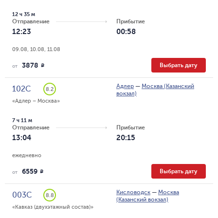
12 ч 35 м
Отправление
Прибытие
12:23
00:58
09.08, 10.08, 11.08
3878
Выбрать дату
R
от
Адлер
—
Москва (Казанский
102С
8.2
вокзал)
«Адлер – Москва»
7 ч 11 м
Отправление
Прибытие
13:04
20:15
ежедневно
6559
Выбрать дату
R
от
Кисловодск
—
Москва
003С
8.8
(Казанский вокзал)
«Кавказ (двухэтажный состав)»