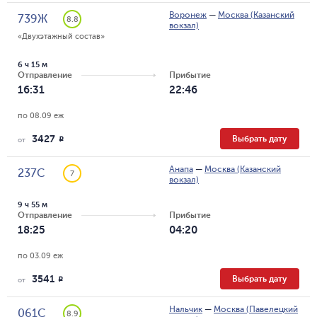
Воронеж
—
Москва (Казанский
739Ж
8.8
вокзал)
«Двухэтажный состав»
6 ч 15 м
Отправление
Прибытие
16:31
22:46
по 08.09 еж
3427
Выбрать дату
R
от
Анапа
—
Москва (Казанский
237С
7
вокзал)
9 ч 55 м
Отправление
Прибытие
18:25
04:20
по 03.09 еж
3541
Выбрать дату
R
от
Нальчик
—
Москва (Павелецкий
061С
8.9