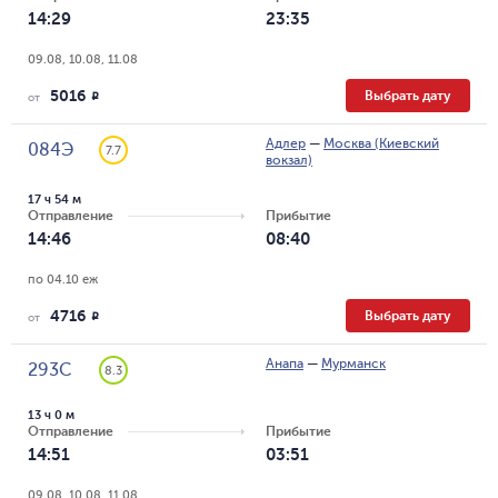
14:29
23:35
09.08, 10.08, 11.08
5016
Выбрать дату
R
от
Адлер
—
Москва (Киевский
084Э
7.7
вокзал)
17 ч 54 м
Отправление
Прибытие
14:46
08:40
по 04.10 еж
4716
Выбрать дату
R
от
Анапа
—
Мурманск
293С
8.3
13 ч 0 м
Отправление
Прибытие
14:51
03:51
09.08, 10.08, 11.08