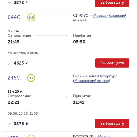
3872
Выбрать дату
R
от
СИРИУС
—
Москва (Казанский
044С
8.6
вокзал)
8 ч 5 м
Отправление
Прибытие
21:45
05:50
по нечётным дням
4623
Выбрать дату
R
от
Ейск
—
Санкт-Петербург
246С
8.2
(Московский вокзал)
13 ч 20 м
Отправление
Прибытие
22:21
11:41
09.08, 10.08, 11.08
3878
Выбрать дату
R
от
РОСТОВ ГЛ
—
Москва