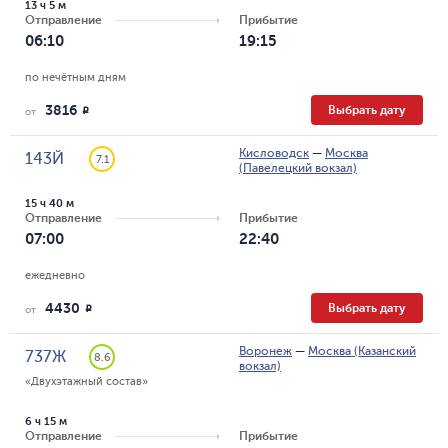
13 ч 5 м
Отправление
Прибытие
06:10
19:15
по нечётным дням
3816
Выбрать дату
R
от
Кисловодск
—
Москва
143Й
7.1
(Павелецкий вокзал)
15 ч 40 м
Отправление
Прибытие
07:00
22:40
ежедневно
4430
Выбрать дату
R
от
Воронеж
—
Москва (Казанский
737Ж
8.6
вокзал)
«Двухэтажный состав»
6 ч 15 м
Отправление
Прибытие