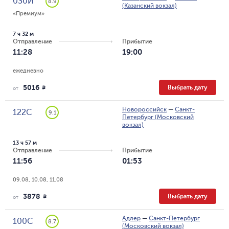
030Й
8.9
(Казанский вокзал)
«Премиум»
7 ч 32 м
Отправление
Прибытие
11:28
19:00
ежедневно
5016
Выбрать дату
R
от
Новороссийск
—
Санкт-
122С
9.1
Петербург (Московский
вокзал)
13 ч 57 м
Отправление
Прибытие
11:56
01:53
09.08, 10.08, 11.08
3878
Выбрать дату
R
от
Адлер
—
Санкт-Петербург
100С
8.7
(Московский вокзал)