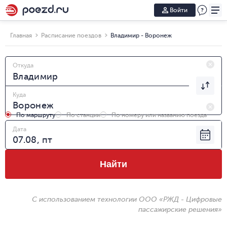
Войти
Главная
Расписание поездов
Владимир - Воронеж
Откуда
Куда
По маршруту
По станции
По номеру или названию поезда
Дата
Найти
С использованием технологии ООО «РЖД - Цифровые
пассажирские решения»