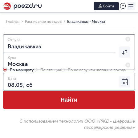
Войти
Главная
Расписание поездов
Владикавказ - Москва
Откуда
Куда
По маршруту
По станции
По номеру или названию поезда
Дата
Найти
С использованием технологии ООО «РЖД - Цифровые
пассажирские решения»