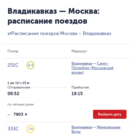
Владикавказ — Москва:
расписание поездов
⇄
Расписание поездов Москва – Владикавказ
Поезд
Маршрут
Владикавказ
—
Санкт-
251С
8.4
Петербург (Московский
вокзал)
1 дн 12 ч 23 м
Отправление
Прибытие
06:52
19:15
по чётным дням
7903
Выбрать дату
R
от
Владикавказ
—
Минеральные
333С
7.9
Воды