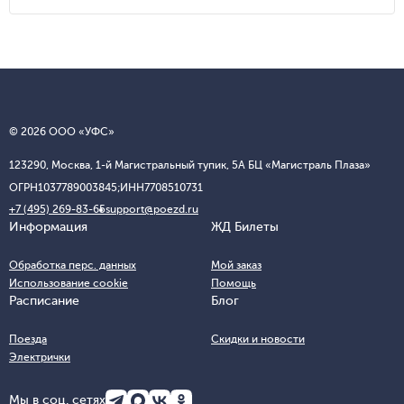
© 2026 ООО «УФС»
123290, Москва, 1-й Магистральный тупик, 5А БЦ «Магистраль Плаза»
ОГРН
1037789003845;
ИНН
7708510731
+7 (495) 269-83-65
support@poezd.ru
Информация
ЖД Билеты
Обработка перс. данных
Мой заказ
Использование cookie
Помощь
Расписание
Блог
Поезда
Скидки и новости
Электрички
Мы в соц. сетях