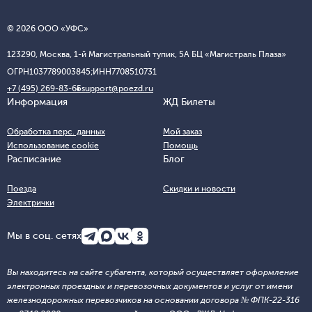
© 2026 ООО «УФС»
123290, Москва, 1-й Магистральный тупик, 5А БЦ «Магистраль Плаза»
ОГРН
1037789003845;
ИНН
7708510731
+7 (495) 269-83-65
support@poezd.ru
Информация
ЖД Билеты
Обработка перс. данных
Мой заказ
Использование cookie
Помощь
Расписание
Блог
Поезда
Скидки и новости
Электрички
Мы в соц. сетях
Вы находитесь на сайте субагента, который осуществляет оформление
электронных проездных и перевозочных документов и услуг от имени
железнодорожных перевозчиков на основании договора № ФПК-22-316