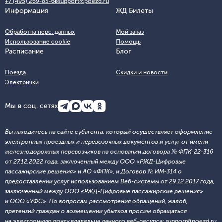
+7 (495) 269-83-65
support@poezd.ru
Информация
ЖД Билеты
Обработка перс. данных
Мой заказ
Использование cookie
Помощь
Расписание
Блог
Поезда
Скидки и новости
Электрички
Мы в соц. сетях
Вы находитесь на сайте субагента, который осуществляет оформление
электронных проездных и перевозочных документов и услуг от имени
железнодорожных перевозчиков на основании договора № ФПК-22-316
от 27.12.2022 года, заключенный между ООО «РЖД-Цифровые
пассажирские решения» и АО «ФПК», и Договор № ИМ-314 о
предоставлении услуг использованием Веб-системы от 29.12.2017 года,
заключенный между ООО «РЖД-Цифровые пассажирские решения»
и ООО «УФС». По вопросам рассмотрения обращений, жалоб,
претензий граждан о возмещении убытков просим обращаться
на электронную почту владельца данного веб-ресурса: support@poezd.ru