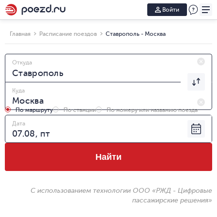
Войти
Главная
Расписание поездов
Ставрополь - Москва
Откуда
Куда
По маршруту
По станции
По номеру или названию поезда
Дата
Найти
С использованием технологии ООО «РЖД - Цифровые
пассажирские решения»