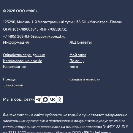
© 2026 ООО «УФС»
123290, Москва, 1-й Магистральный тупик, 5А БЦ «Магистраль Плаза»
ОГРН
1037789003845;
ИНН
7708510731
+7 (495) 269-83-65
support@poezd.ru
Информация
ЖД Билеты
Обработка перс. данных
Мой заказ
Использование cookie
Помощь
Расписание
Блог
Поезда
Скидки и новости
Электрички
Мы в соц. сетях
Вы находитесь на сайте субагента, который осуществляет оформление
электронных проездных и перевозочных документов и услуг от имени
железнодорожных перевозчиков на основании договора № ФПК-22-316
от 27.12.2022 года, заключенный между ООО «РЖД-Цифровые