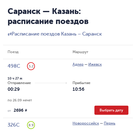
Саранск — Казань:
расписание поездов
⇄
Расписание поездов Казань – Саранск
Поезд
Маршрут
Адлер
—
Ижевск
498С
5.2
10 ч 27 м
Отправление
Прибытие
00:29
10:56
по 26.09 нечет
2696
Выбрать дату
R
от
Новороссийск
—
Пермь
326С
8.9