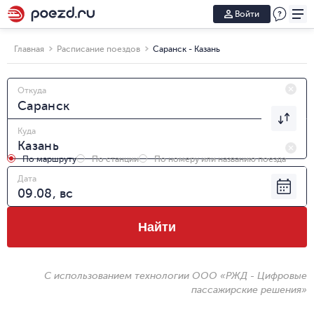
Войти
Главная
Расписание поездов
Саранск - Казань
Откуда
Куда
По маршруту
По станции
По номеру или названию поезда
Дата
Найти
С использованием технологии ООО «РЖД - Цифровые
пассажирские решения»