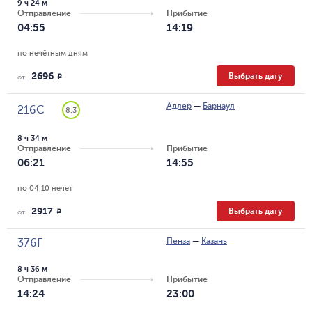
9 ч 24 м
Отправление
Прибытие
04:55
14:19
по нечётным дням
2696
Выбрать дату
R
от
Адлер
—
Барнаул
216С
8.3
8 ч 34 м
Отправление
Прибытие
06:21
14:55
по 04.10 нечет
2917
Выбрать дату
R
от
Пенза
—
Казань
376Г
8 ч 36 м
Отправление
Прибытие
14:24
23:00