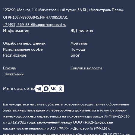
123290, Москва, 1-й Магистральный тупик, 5А БЦ «Магистраль Плаза»
ОГРН
1037789003845;
ИНН
7708510731
+7 (495) 269-83-65
support@poezd.ru
Информация
ЖД Билеты
Обработка перс. данных
Мой заказ
Использование cookie
Помощь
Расписание
Блог
Поезда
Скидки и новости
Электрички
Мы в соц. сетях
Вы находитесь на сайте субагента, который осуществляет оформление
электронных проездных и перевозочных документов и услуг от имени
железнодорожных перевозчиков на основании договора № ФПК-22-316
от 27.12.2022 года, заключенный между ООО «РЖД-Цифровые
пассажирские решения» и АО «ФПК», и Договор № ИМ-314 о
предоставлении услуг использованием Веб-системы от 29.12.2017 года,