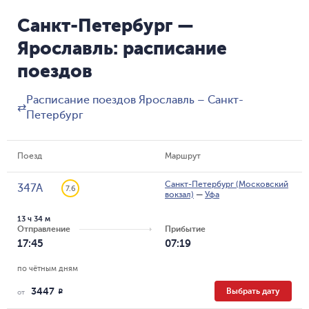
Санкт-Петербург —
Ярославль: расписание
поездов
Расписание поездов Ярославль – Санкт-
⇄
Петербург
Поезд
Маршрут
Санкт-Петербург (Московский
347А
7.6
вокзал)
—
Уфа
13 ч 34 м
Отправление
Прибытие
17:45
07:19
по чётным дням
3447
Выбрать дату
R
от