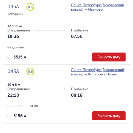
Санкт-Петербург (Московский
045А
8.3
вокзал)
—
Иваново
«скорый»
12 ч 20 м
Отправление
Прибытие
19:36
07:56
ежедневно
5515
Выбрать дату
R
от
Санкт-Петербург (Московский
043А
8.6
вокзал)
—
Кострома Новая
10 ч 8 м
Отправление
Прибытие
22:10
08:18
08.08, 09.08, 10.08
5156
Выбрать дату
R
от