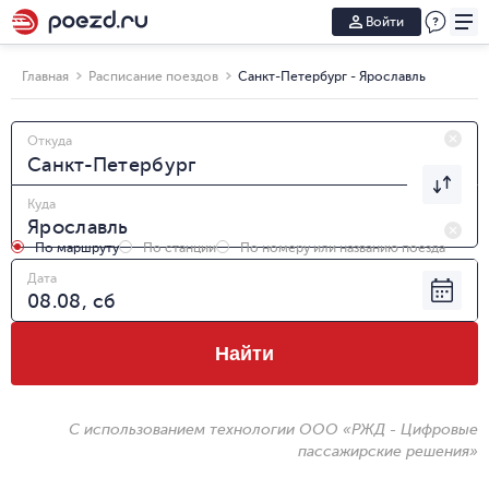
Войти
Главная
Расписание поездов
Санкт-Петербург - Ярославль
Откуда
Куда
По маршруту
По станции
По номеру или названию поезда
Дата
Найти
С использованием технологии ООО «РЖД - Цифровые
пассажирские решения»