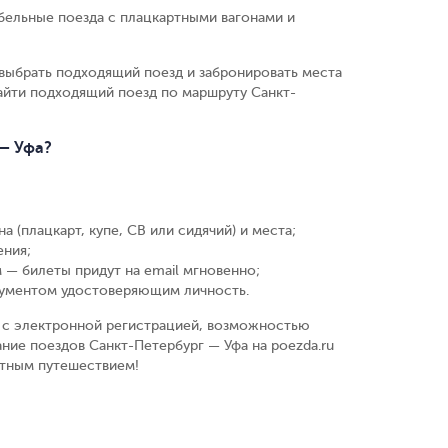
бельные поезда с плацкартными вагонами и
выбрать подходящий поезд и забронировать места
айти подходящий поезд по маршруту Санкт-
 — Уфа?
а (плацкарт, купе, СВ или сидячий) и места
;
ения
;
 — билеты придут на email мгновенно
;
кументом удостоверяющим личность
.
у, с электронной регистрацией, возможностью
ние поездов Санкт-Петербург — Уфа на poezda.ru
ятным путешествием!