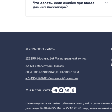
Что делать, если ошибся при вводе
данных пассажира?
© 2026 ООО «УФС»
123290, Москва, 1-й Магистральный тупик,
5А БЦ «Магистраль Плаза»
ОГРН
1037789003845;
ИНН
7708510731
+7 (495) 269-83-65
support@poezd.ru
Мы в соц. сетях
Вы находитесь на сайте субагента, который осуществляе
договора № ФПК-22-316 от 27.12.2022 года, заключенны