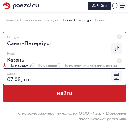
Войти
Главная
Расписание поездов
Санкт-Петербург - Казань
Откуда
Куда
По маршруту
По станции
По номеру или названию поезда
Дата
Найти
С использованием технологии ООО «РЖД - Цифровые
пассажирские решения»