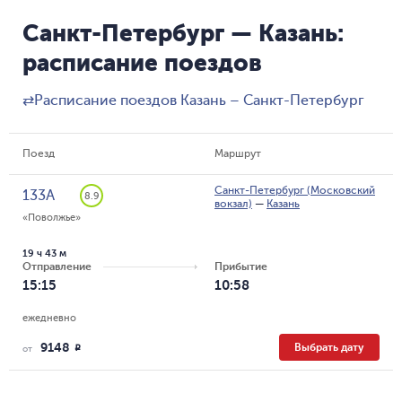
Санкт-Петербург — Казань:
расписание поездов
⇄
Расписание поездов Казань – Санкт-Петербург
Поезд
Маршрут
Санкт-Петербург (Московский
133А
8.9
вокзал)
—
Казань
«Поволжье»
19 ч 43 м
Отправление
Прибытие
15:15
10:58
ежедневно
9148
Выбрать дату
R
от