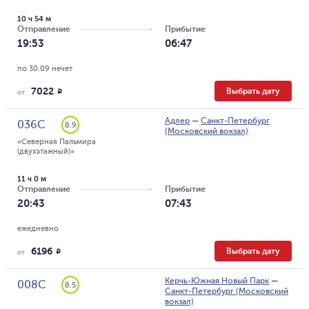
10 ч 54 м
Отправление
Прибытие
19:53
06:47
по 30.09 нечет
7022
Выбрать дату
R
от
Адлер
—
Санкт-Петербург
036С
8.9
(Московский вокзал)
«Северная Пальмира 
(двухэтажный)»
11 ч 0 м
Отправление
Прибытие
20:43
07:43
ежедневно
6196
Выбрать дату
R
от
Керчь-Южная Новый Парк
—
008С
8.5
Санкт-Петербург (Московский
вокзал)