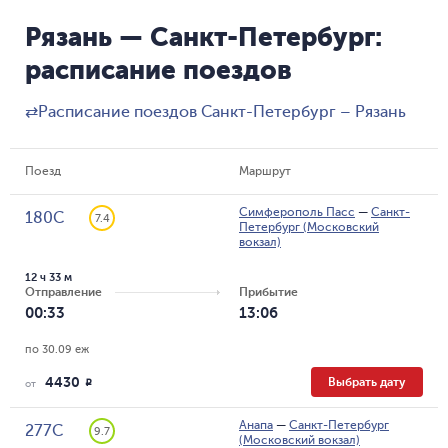
Рязань — Санкт-Петербург:
расписание поездов
⇄
Расписание поездов Санкт-Петербург – Рязань
Поезд
Маршрут
Симферополь Пасс
—
Санкт-
180С
7.4
Петербург (Московский
вокзал)
12 ч 33 м
Отправление
Прибытие
00:33
13:06
по 30.09 еж
4430
Выбрать дату
R
от
Анапа
—
Санкт-Петербург
277С
9.7
(Московский вокзал)