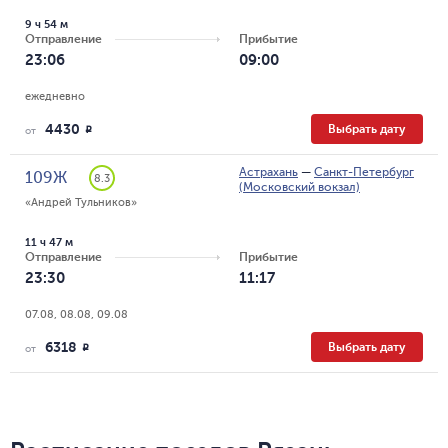
9 ч 54 м
Отправление
Прибытие
23:06
09:00
ежедневно
4430
Выбрать дату
R
от
Астрахань
—
Санкт-Петербург
109Ж
8.3
(Московский вокзал)
«Андрей Тульников»
11 ч 47 м
Отправление
Прибытие
23:30
11:17
07.08, 08.08, 09.08
6318
Выбрать дату
R
от