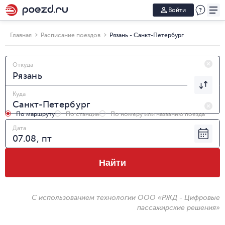
Войти
Главная
Расписание поездов
Рязань - Санкт-Петербург
Откуда
Куда
По маршруту
По станции
По номеру или названию поезда
Дата
Найти
С использованием технологии ООО «РЖД - Цифровые
пассажирские решения»