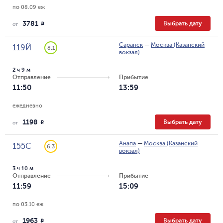
по 08.09 еж
3781
Выбрать дату
R
от
Саранск
—
Москва (Казанский
119Й
8.1
вокзал)
2 ч 9 м
Отправление
Прибытие
11:50
13:59
ежедневно
1198
Выбрать дату
R
от
Анапа
—
Москва (Казанский
155С
6.3
вокзал)
3 ч 10 м
Отправление
Прибытие
11:59
15:09
по 03.10 еж
1963
Выбрать дату
R
от