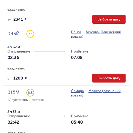
ежедневно
2341
Выбрать дату
R
от
Пенза
—
Москва (Павелецкий
093Й
7.6
вокзал)
4 ч 32 м
Отправление
Прибытие
02:36
07:08
ежедневно
1200
Выбрать дату
R
от
Самара
—
Москва (Казанский
015М
8.5
вокзал)
«Двухэтажный состав»
2 ч 58 м
Отправление
Прибытие
02:42
05:40