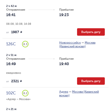
2 ч 42 м
Отправление
Прибытие
16:41
19:23
08.08, 10.08, 14.08
1987
Выбрать дату
R
от
Новороссийск
—
Москва
126С
8.3
(Казанский вокзал)
2 ч 51 м
Отправление
Прибытие
16:49
19:40
ежедневно
2321
Выбрать дату
R
от
Адлер
—
Москва (Казанский
102С
8.2
вокзал)
«Адлер – Москва»
2 ч 21 м