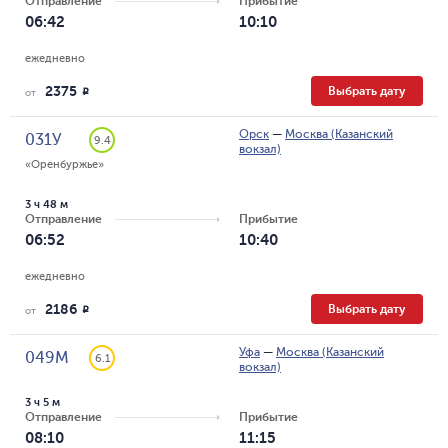
Отправление
Прибытие
06:42
10:10
ежедневно
2375
Выбрать дату
R
от
Орск
—
Москва (Казанский
031У
9.4
вокзал)
«Оренбуржье»
3 ч 48 м
Отправление
Прибытие
06:52
10:40
ежедневно
2186
Выбрать дату
R
от
Уфа
—
Москва (Казанский
049М
6.1
вокзал)
3 ч 5 м
Отправление
Прибытие
08:10
11:15