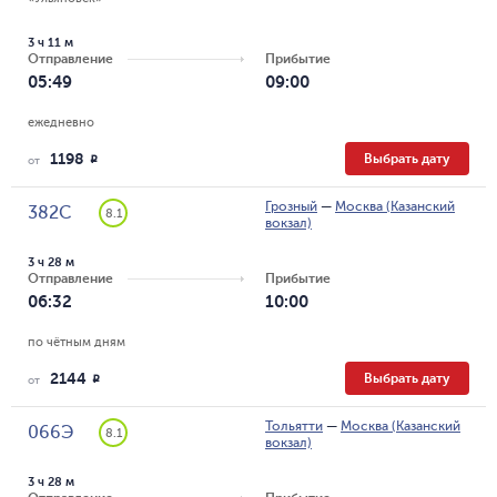
3 ч 11 м
Отправление
Прибытие
05:49
09:00
ежедневно
1198
Выбрать дату
R
от
Грозный
—
Москва (Казанский
382С
8.1
вокзал)
3 ч 28 м
Отправление
Прибытие
06:32
10:00
по чётным дням
2144
Выбрать дату
R
от
Тольятти
—
Москва (Казанский
066Э
8.1
вокзал)
3 ч 28 м