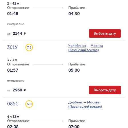
2 ч 42 м
Отправление
Прибытие
01:48
04:30
ежедневно
2144
Выбрать дату
R
от
Челябинск
—
Москва
301У
7.5
(Казанский вокзал)
3 ч 3 м
Отправление
Прибытие
01:57
05:00
ежедневно
2960
Выбрать дату
R
от
Дербент
—
Москва
085С
6.8
(Павелецкий вокзал)
4 ч 52 м
Отправление
Прибытие
02:08
07:00