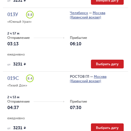
3231
Выбрать дату
R
от
Челябинск
—
Москва
013У
8.8
(Казанский вокзал)
«Южный Урал»
2 ч 57 м
Отправление
Прибытие
03:13
06:10
ежедневно
3231
Выбрать дату
R
от
РОСТОВ ГЛ
—
Москва
019С
8.4
(Казанский вокзал)
«Тихий Дон»
2 ч 53 м
Отправление
Прибытие
04:37
07:30
ежедневно
3231
Выбрать дату
R
от