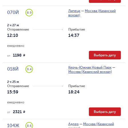
Липецк
—
Москва (Казанский
070Й
8.9
вокзал)
2 ч 27 м
Отправление
Прибытие
12:10
14:37
ежедневно
1198
Выбрать дату
R
от
Керчь-Южная Новый Парк
—
018Й
9.4
Москва (Казанский вокзал)
2 ч 25 м
Отправление
Прибытие
15:59
18:24
ежедневно
2321
Выбрать дату
R
от
Адлер
—
Москва (Казанский
104Ж
8.6