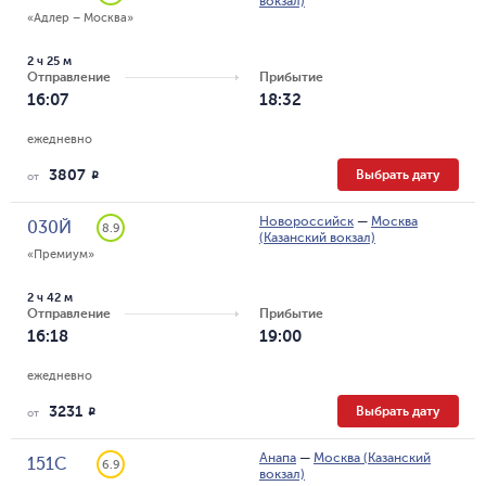
вокзал)
«Адлер – Москва»
2 ч 25 м
Отправление
Прибытие
16:07
18:32
ежедневно
3807
Выбрать дату
R
от
Новороссийск
—
Москва
030Й
8.9
(Казанский вокзал)
«Премиум»
2 ч 42 м
Отправление
Прибытие
16:18
19:00
ежедневно
3231
Выбрать дату
R
от
Анапа
—
Москва (Казанский
151С
6.9
вокзал)