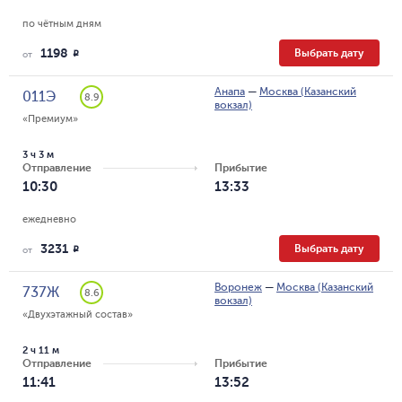
по чётным дням
1198
Выбрать дату
R
от
Анапа
—
Москва (Казанский
011Э
8.9
вокзал)
«Премиум»
3 ч 3 м
Отправление
Прибытие
10:30
13:33
ежедневно
3231
Выбрать дату
R
от
Воронеж
—
Москва (Казанский
737Ж
8.6
вокзал)
«Двухэтажный состав»
2 ч 11 м
Отправление
Прибытие
11:41
13:52