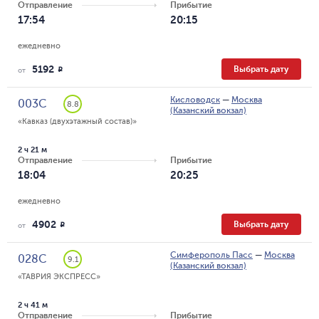
Отправление
Прибытие
17:54
20:15
ежедневно
5192
Выбрать дату
R
от
Кисловодск
—
Москва
003С
8.8
(Казанский вокзал)
«Кавказ (двухэтажный состав)»
2 ч 21 м
Отправление
Прибытие
18:04
20:25
ежедневно
4902
Выбрать дату
R
от
Симферополь Пасс
—
Москва
028С
9.1
(Казанский вокзал)
«ТАВРИЯ ЭКСПРЕСС»
2 ч 41 м
Отправление
Прибытие