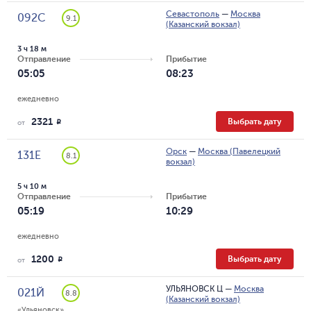
Севастополь
—
Москва
092С
9.1
(Казанский вокзал)
3 ч 18 м
Отправление
Прибытие
05:05
08:23
ежедневно
2321
Выбрать дату
R
от
Орск
—
Москва (Павелецкий
131Е
8.1
вокзал)
5 ч 10 м
Отправление
Прибытие
05:19
10:29
ежедневно
1200
Выбрать дату
R
от
УЛЬЯНОВСК Ц
—
Москва
021Й
8.8
(Казанский вокзал)
«Ульяновск»