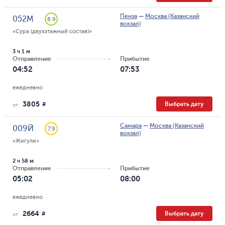
Пенза
—
Москва (Казанский
052М
8.9
вокзал)
«Сура (двухэтажный состав)»
3 ч 1 м
Отправление
Прибытие
04:52
07:53
ежедневно
3805
Выбрать дату
R
от
Самара
—
Москва (Казанский
009Й
7.9
вокзал)
«Жигули»
2 ч 58 м
Отправление
Прибытие
05:02
08:00
ежедневно
2664
Выбрать дату
R
от