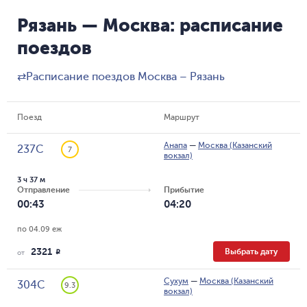
Рязань — Москва: расписание
поездов
⇄
Расписание поездов Москва – Рязань
Поезд
Маршрут
Анапа
—
Москва (Казанский
237С
7
вокзал)
3 ч 37 м
Отправление
Прибытие
00:43
04:20
по 04.09 еж
2321
Выбрать дату
R
от
Сухум
—
Москва (Казанский
304С
9.3
вокзал)