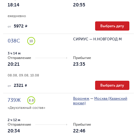
18:14
20:55
ежедневно
5972
Выбрать дату
R
от
СИРИУС
—
Н.НОВГОРОД М
038С
10
3 ч 14 м
Отправление
Прибытие
20:21
23:35
08.08, 09.08, 10.08
2321
Выбрать дату
R
от
Воронеж
—
Москва (Казанский
739Ж
8.8
вокзал)
«Двухэтажный состав»
2 ч 12 м
Отправление
Прибытие
20:34
22:46