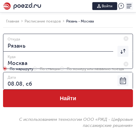
Войти
Главная
Расписание поездов
Рязань - Москва
Откуда
Куда
По маршруту
По станции
По номеру или названию поезда
Дата
Найти
С использованием технологии ООО «РЖД - Цифровые
пассажирские решения»