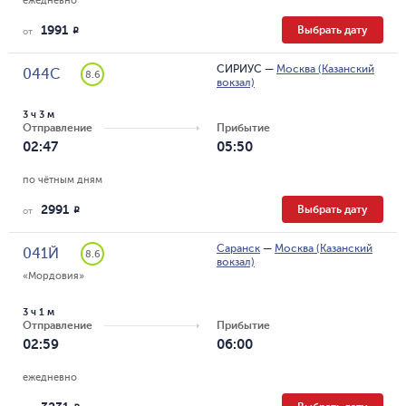
ежедневно
1991
Выбрать дату
R
от
СИРИУС
—
Москва (Казанский
044С
8.6
вокзал)
3 ч 3 м
Отправление
Прибытие
02:47
05:50
по чётным дням
2991
Выбрать дату
R
от
Саранск
—
Москва (Казанский
041Й
8.6
вокзал)
«Мордовия»
3 ч 1 м
Отправление
Прибытие
02:59
06:00
ежедневно