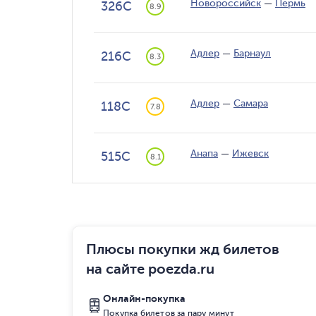
Новороссийск
—
Пермь
326С
8.9
Адлер
—
Барнаул
216С
8.3
Адлер
—
Самара
118С
7.8
Анапа
—
Ижевск
515С
8.1
Плюсы покупки жд билетов
на сайте poezda.ru
Онлайн-покупка
Покупка билетов за пару минут