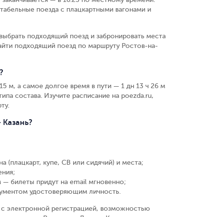
табельные поезда с плацкартными вагонами и
выбрать подходящий поезд и забронировать места
айти подходящий поезд по маршруту Ростов-на-
?
5 м, а самое долгое время в пути — 1 дн 13 ч 26 м
ипа состава. Изучите расписание на poezda.ru,
ту.
 Казань?
а (плацкарт, купе, СВ или сидячий) и места
;
ения
;
 — билеты придут на email мгновенно
;
кументом удостоверяющим личность
.
у, с электронной регистрацией, возможностью