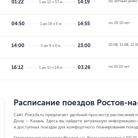
по чётным дням
01:22
14:19
1 дн 12 ч 57 м
по 03.10 чет
04:50
14:55
1 дн 10 ч 5 м
10.08, 11.08, 12.0
14:00
23:00
1 дн 9 ч 0 м
по 01.10 чет
16:12
03:26
1 дн 11 ч 14 м
Расписание поездов Ростов-на
Сайт Poezda.ru предлагает удобный просмотр расписания п
Дону — Казань. Здесь вы найдете актуальную информацию 
и доступных поездах для комфортного планирования поезд
Отправление из города Ростов-на-Дону начинается в 00:21,