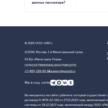
данных пассажира?
© 2026 ООО «УФС»
123290, Москва, 1-й Магистральный тупик,
5А БЦ «Магистраль Плаза»
ОГРН
1037789003845;
ИНН
7708510731
+7 (495) 269-83-65
support@poezd.ru
Мы в соц. сетях
Вы находитесь на сайте субагента, который осуществляе
договора № ФПК-22-316 от 27.12.2022 года, заключенны
системы от 29.12.2017 года, заключенный между ООО «Р