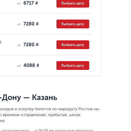
6717
Выбрать дату
R
от
7280
Выбрать дату
R
от
8
7280
Выбрать дату
R
от
4088
Выбрать дату
R
от
-Дону — Казань
оездов и покупку билетов по маршруту Ростов-на-
о времени отправления, прибытия, ценах
ки.
 заканчивается — в 16:23 по местному времени.