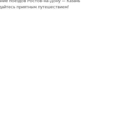
ание поездов Ростов-на-Дону — Казань
ждайтесь приятным путешествием!