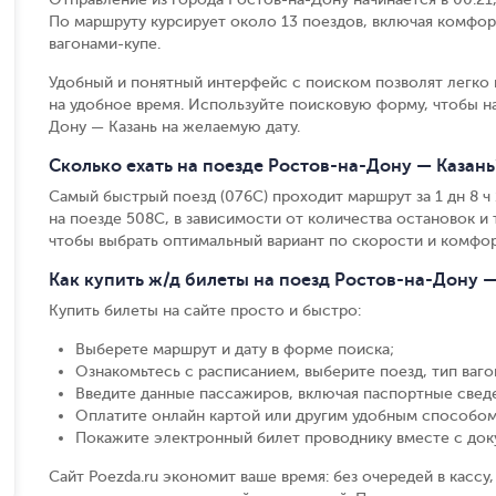
По маршруту курсирует около 13 поездов, включая комфор
вагонами-купе.
Удобный и понятный интерфейс с поиском позволят легко 
на удобное время. Используйте поисковую форму, чтобы н
Дону — Казань на желаемую дату.
Сколько ехать на поезде Ростов-на-Дону — Казань
Самый быстрый поезд (076С) проходит маршрут за 1 дн 8 ч 1
на поезде 508С, в зависимости от количества остановок и т
чтобы выбрать оптимальный вариант по скорости и комфор
Как купить ж/д билеты на поезд Ростов-на-Дону —
Купить билеты на сайте просто и быстро
:
Выберете маршрут и дату в форме поиска
;
Ознакомьтесь с расписанием, выберите поезд, тип вагон
Введите данные пассажиров, включая паспортные свед
Оплатите онлайн картой или другим удобным способом
Покажите электронный билет проводнику вместе с до
Сайт Poezda.ru экономит ваше время: без очередей в касс