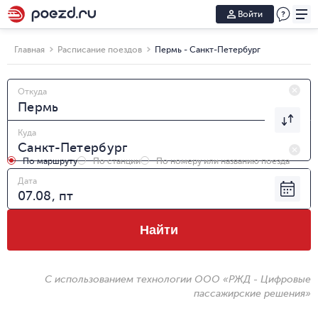
Войти
Главная
Расписание поездов
Пермь - Санкт-Петербург
Откуда
Куда
По маршруту
По станции
По номеру или названию поезда
Дата
Найти
С использованием технологии ООО «РЖД - Цифровые
пассажирские решения»