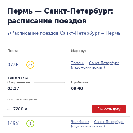
Пермь — Санкт-Петербург:
расписание поездов
⇄
Расписание поездов Санкт-Петербург – Пермь
Поезд
Маршрут
Тюмень
—
Санкт-Петербург
073Е
7.3
(Ладожский вокзал)
1 дн 6 ч 13 м
Отправление
Прибытие
03:27
09:40
по нечётным дням
7280
Выбрать дату
R
от
Челябинск
—
Санкт-Петербург
149У
8
(Ладожский вокзал)