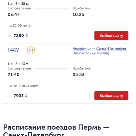
1 дн 6 ч 38 м
Отправление
Прибытие
03:47
10:25
по 30.09 нечет
7280
Выбрать дату
R
от
Челябинск
—
Санкт-Петербург
146У
7.4
(Московский вокзал)
1 дн 8 ч 13 м
Отправление
Прибытие
21:40
05:53
по нечётным дням
7903
Выбрать дату
R
от
Расписание поездов Пермь —
Санкт-Петербург