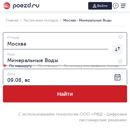
Войти
Главная
Расписание поездов
Москва - Минеральные Воды
Откуда
Куда
По маршруту
По станции
По номеру или названию поезда
Дата
Найти
С использованием технологии ООО «РЖД - Цифровые
пассажирские решения»