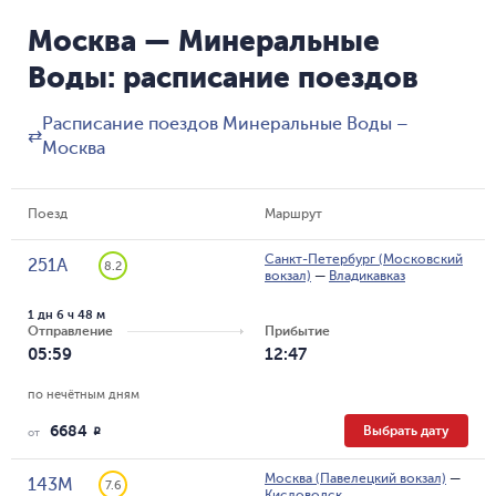
Москва — Минеральные
Воды: расписание поездов
Расписание поездов Минеральные Воды –
⇄
Москва
Поезд
Маршрут
Санкт-Петербург (Московский
251А
8.2
вокзал)
—
Владикавказ
1 дн 6 ч 48 м
Отправление
Прибытие
05:59
12:47
по нечётным дням
6684
Выбрать дату
R
от
Москва (Павелецкий вокзал)
—
143М
7.6
Кисловодск