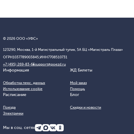
© 2026 ООО «УФС»
123290, Москва, 1-й Магистральный тупик, 5А БЦ «Магистраль Плаза»
ОГРН
1037789003845;
ИНН
7708510731
+7 (495) 269-83-65
support@poezd.ru
Информация
ЖД Билеты
Обработка перс. данных
Мой заказ
Использование cookie
Помощь
Расписание
Блог
Поезда
Скидки и новости
Электрички
Мы в соц. сетях