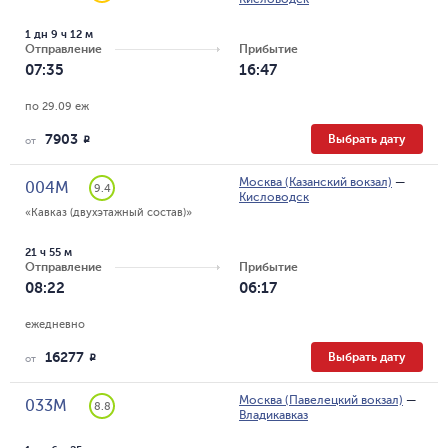
1 дн 9 ч 12 м
Отправление
Прибытие
07:35
16:47
по 29.09 еж
7903
Выбрать дату
R
от
Москва (Казанский вокзал)
—
004М
9.4
Кисловодск
«Кавказ (двухэтажный состав)»
21 ч 55 м
Отправление
Прибытие
08:22
06:17
ежедневно
16277
Выбрать дату
R
от
Москва (Павелецкий вокзал)
—
033М
8.8
Владикавказ