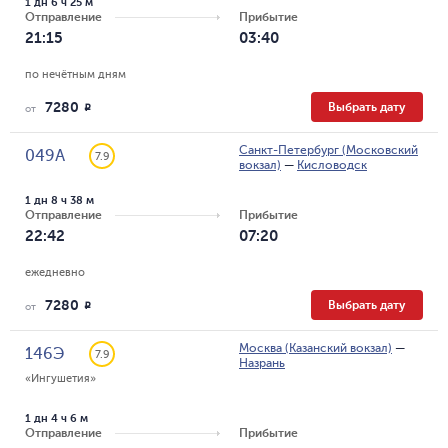
1 дн 6 ч 25 м
Отправление
Прибытие
21:15
03:40
по нечётным дням
7280
Выбрать дату
R
от
Санкт-Петербург (Московский
049А
7.9
вокзал)
—
Кисловодск
1 дн 8 ч 38 м
Отправление
Прибытие
22:42
07:20
ежедневно
7280
Выбрать дату
R
от
Москва (Казанский вокзал)
—
146Э
7.9
Назрань
«Ингушетия»
1 дн 4 ч 6 м
Отправление
Прибытие