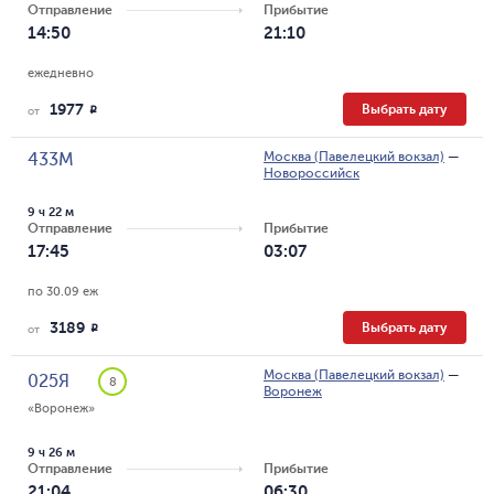
Отправление
Прибытие
14:50
21:10
ежедневно
1977
Выбрать дату
R
от
Москва (Павелецкий вокзал)
—
433М
Новороссийск
9 ч 22 м
Отправление
Прибытие
17:45
03:07
по 30.09 еж
3189
Выбрать дату
R
от
Москва (Павелецкий вокзал)
—
025Я
8
Воронеж
«Воронеж»
9 ч 26 м
Отправление
Прибытие
21:04
06:30