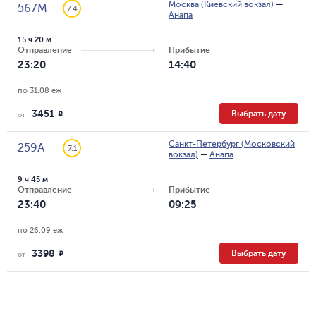
Москва (Киевский вокзал)
—
567М
7.4
Анапа
15 ч 20 м
Отправление
Прибытие
23:20
14:40
по 31.08 еж
3451
Выбрать дату
R
от
Санкт-Петербург (Московский
259А
7.1
вокзал)
—
Анапа
9 ч 45 м
Отправление
Прибытие
23:40
09:25
по 26.09 еж
3398
Выбрать дату
R
от