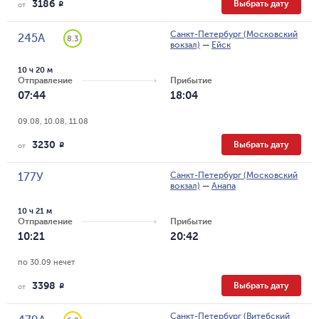
3186
Выбрать дату
R
от
Санкт-Петербург (Московский
245А
8.3
вокзал)
—
Ейск
10 ч 20 м
Отправление
Прибытие
07:44
18:04
09.08, 10.08, 11.08
3230
Выбрать дату
R
от
Санкт-Петербург (Московский
177У
вокзал)
—
Анапа
10 ч 21 м
Отправление
Прибытие
10:21
20:42
по 30.09 нечет
3398
Выбрать дату
R
от
Санкт-Петербург (Витебский