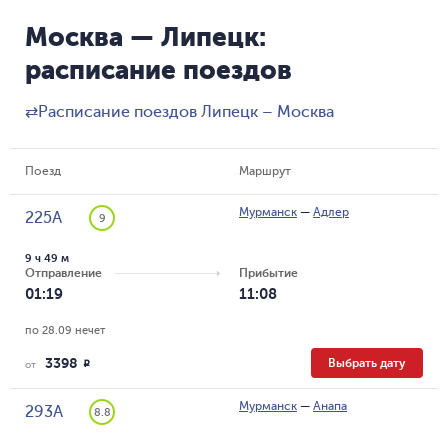
Москва — Липецк:
расписание поездов
⇄
Расписание поездов Липецк – Москва
Поезд
Маршрут
Мурманск
—
Адлер
225А
9
9 ч 49 м
Отправление
Прибытие
01:19
11:08
по 28.09 нечет
3398
Выбрать дату
R
от
Мурманск
—
Анапа
293А
8.8