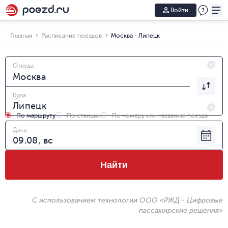
Войти
Главная
Расписание поездов
Москва - Липецк
Откуда
Куда
По маршруту
По станции
По номеру или названию поезда
Дата
Найти
С использованием технологии ООО «РЖД - Цифровые
пассажирские решения»