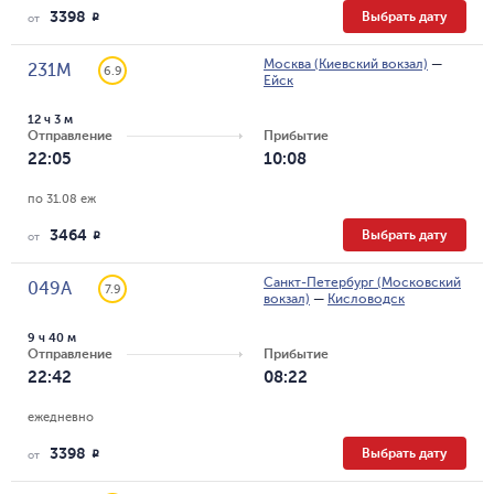
3398
Выбрать дату
R
от
Москва (Киевский вокзал)
—
231М
6.9
Ейск
12 ч 3 м
Отправление
Прибытие
22:05
10:08
по 31.08 еж
3464
Выбрать дату
R
от
Санкт-Петербург (Московский
049А
7.9
вокзал)
—
Кисловодск
9 ч 40 м
Отправление
Прибытие
22:42
08:22
ежедневно
3398
Выбрать дату
R
от