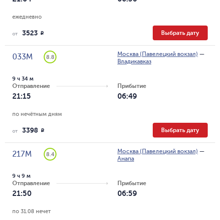
ежедневно
3523
Выбрать дату
R
от
Москва (Павелецкий вокзал)
—
033М
8.8
Владикавказ
9 ч 34 м
Отправление
Прибытие
21:15
06:49
по нечётным дням
3398
Выбрать дату
R
от
Москва (Павелецкий вокзал)
—
217М
8.4
Анапа
9 ч 9 м
Отправление
Прибытие
21:50
06:59
по 31.08 нечет