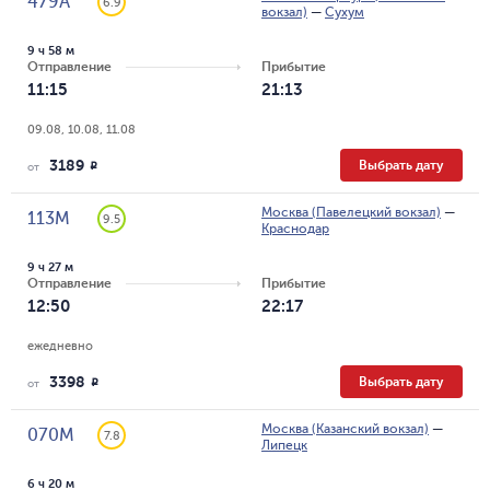
479А
6.9
вокзал)
—
Сухум
9 ч 58 м
Отправление
Прибытие
11:15
21:13
09.08, 10.08, 11.08
3189
Выбрать дату
R
от
Москва (Павелецкий вокзал)
—
113М
9.5
Краснодар
9 ч 27 м
Отправление
Прибытие
12:50
22:17
ежедневно
3398
Выбрать дату
R
от
Москва (Казанский вокзал)
—
070М
7.8
Липецк
6 ч 20 м