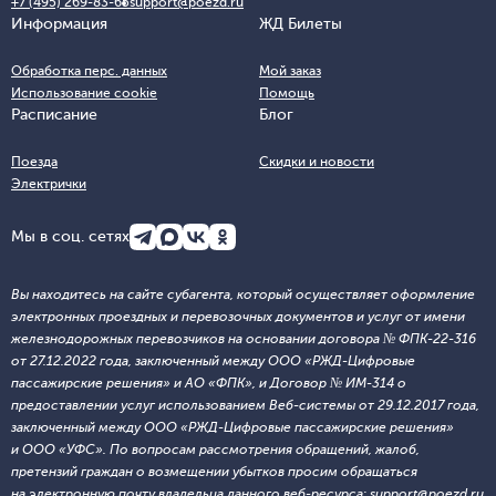
+7 (495) 269-83-65
support@poezd.ru
Информация
ЖД Билеты
Обработка перс. данных
Мой заказ
Использование cookie
Помощь
Расписание
Блог
Поезда
Скидки и новости
Электрички
Мы в соц. сетях
Вы находитесь на сайте субагента, который осуществляет оформление
электронных проездных и перевозочных документов и услуг от имени
железнодорожных перевозчиков на основании договора № ФПК-22-316
от 27.12.2022 года, заключенный между ООО «РЖД-Цифровые
пассажирские решения» и АО «ФПК», и Договор № ИМ-314 о
предоставлении услуг использованием Веб-системы от 29.12.2017 года,
заключенный между ООО «РЖД-Цифровые пассажирские решения»
и ООО «УФС». По вопросам рассмотрения обращений, жалоб,
претензий граждан о возмещении убытков просим обращаться
на электронную почту владельца данного веб-ресурса: support@poezd.ru