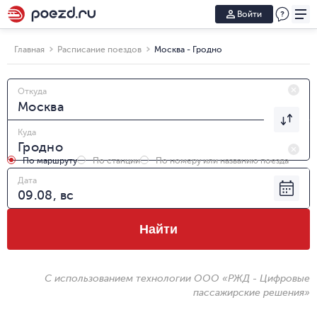
Войти
Главная
Расписание поездов
Москва - Гродно
Откуда
Куда
По маршруту
По станции
По номеру или названию поезда
Дата
Найти
С использованием технологии ООО «РЖД - Цифровые
пассажирские решения»