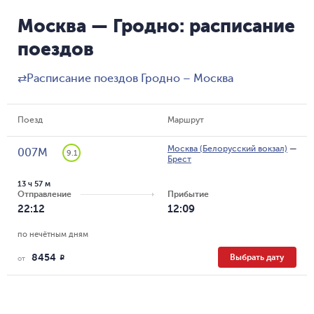
Москва — Гродно: расписание
поездов
⇄
Расписание поездов Гродно – Москва
Поезд
Маршрут
Москва (Белорусский вокзал)
—
007М
9.1
Брест
13 ч 57 м
Отправление
Прибытие
22:12
12:09
по нечётным дням
8454
Выбрать дату
R
от