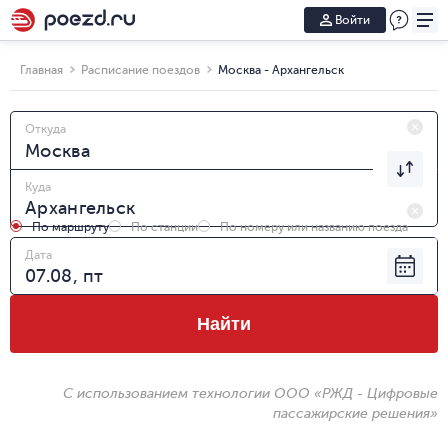
Войти
Главная
Расписание поездов
Москва - Архангельск
Откуда
Куда
По маршруту
По станции
По номеру или названию поезда
Дата
Найти
С использованием технологии ООО «РЖД - Цифровые
пассажирские решения»