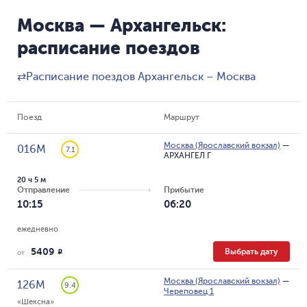
Москва — Архангельск:
расписание поездов
⇄
Расписание поездов Архангельск – Москва
Поезд
Маршрут
Москва (Ярославский вокзал)
—
016М
7.1
АРХАНГЕЛ Г
20 ч 5 м
Отправление
Прибытие
10:15
06:20
ежедневно
5409
Выбрать дату
R
от
Москва (Ярославский вокзал)
—
126М
9.4
Череповец 1
«Шексна»