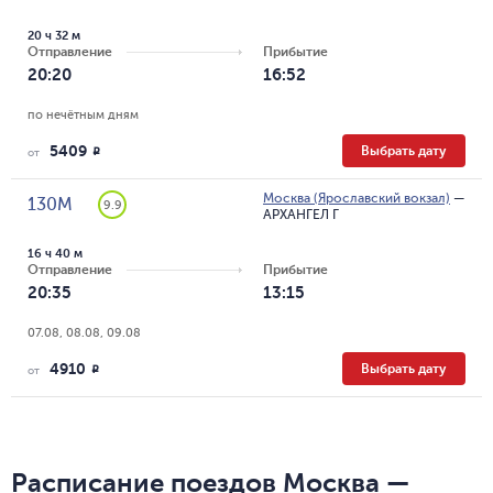
20 ч 32 м
Отправление
Прибытие
20:20
16:52
по нечётным дням
5409
Выбрать дату
R
от
Москва (Ярославский вокзал)
—
130М
9.9
АРХАНГЕЛ Г
16 ч 40 м
Отправление
Прибытие
20:35
13:15
07.08, 08.08, 09.08
4910
Выбрать дату
R
от
Расписание поездов Москва —