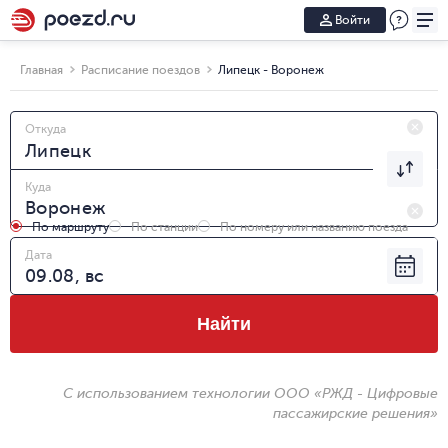
Войти
Главная
Расписание поездов
Липецк - Воронеж
Откуда
Куда
По маршруту
По станции
По номеру или названию поезда
Дата
Найти
С использованием технологии ООО «РЖД - Цифровые
пассажирские решения»