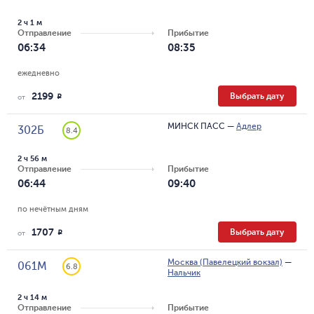
2 ч 1 м
Отправление
Прибытие
06:34
08:35
ежедневно
2199
Выбрать дату
R
от
МИНСК ПАСС
—
Адлер
302Б
8.4
2 ч 56 м
Отправление
Прибытие
06:44
09:40
по нечётным дням
1707
Выбрать дату
R
от
Москва (Павелецкий вокзал)
—
061М
6.8
Нальчик
2 ч 14 м
Отправление
Прибытие