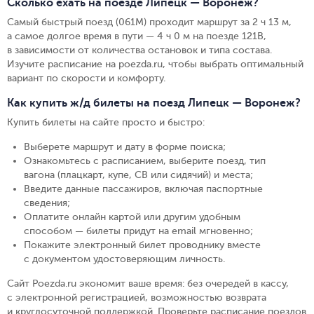
Сколько ехать на поезде Липецк — Воронеж?
Самый быстрый поезд (061М) проходит маршрут за 2 ч 13 м,
а самое долгое время в пути — 4 ч 0 м на поезде 121В,
в зависимости от количества остановок и типа состава.
Изучите расписание на poezda.ru, чтобы выбрать оптимальный
вариант по скорости и комфорту.
Как купить ж/д билеты на поезд Липецк — Воронеж?
Купить билеты на сайте просто и быстро
:
Выберете маршрут и дату в форме поиска
;
Ознакомьтесь с расписанием, выберите поезд, тип
вагона (плацкарт, купе, СВ или сидячий) и места
;
Введите данные пассажиров, включая паспортные
сведения
;
Оплатите онлайн картой или другим удобным
способом — билеты придут на email мгновенно
;
Покажите электронный билет проводнику вместе
с документом удостоверяющим личность
.
Сайт Poezda.ru экономит ваше время: без очередей в кассу,
с электронной регистрацией, возможностью возврата
и круглосуточной поддержкой. Проверьте расписание поездов