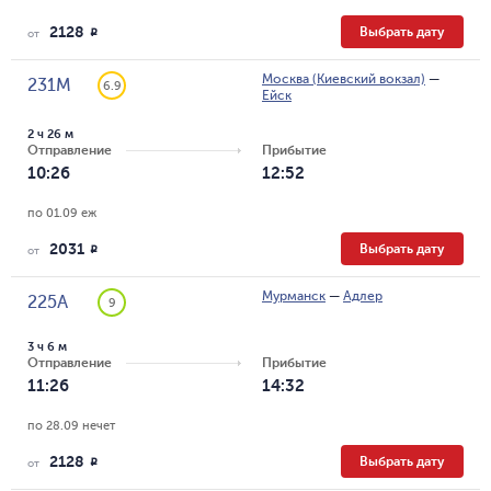
2128
Выбрать дату
R
от
Москва (Киевский вокзал)
—
231М
6.9
Ейск
2 ч 26 м
Отправление
Прибытие
10:26
12:52
по 01.09 еж
2031
Выбрать дату
R
от
Мурманск
—
Адлер
225А
9
3 ч 6 м
Отправление
Прибытие
11:26
14:32
по 28.09 нечет
2128
Выбрать дату
R
от