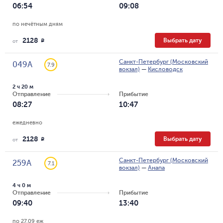
06:54
09:08
по нечётным дням
2128
Выбрать дату
R
от
Санкт-Петербург (Московский
049А
7.9
вокзал)
—
Кисловодск
2 ч 20 м
Отправление
Прибытие
08:27
10:47
ежедневно
2128
Выбрать дату
R
от
Санкт-Петербург (Московский
259А
7.1
вокзал)
—
Анапа
4 ч 0 м
Отправление
Прибытие
09:40
13:40
по 27.09 еж