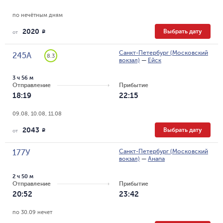
по нечётным дням
2020
Выбрать дату
R
от
Санкт-Петербург (Московский
245А
8.3
вокзал)
—
Ейск
3 ч 56 м
Отправление
Прибытие
18:19
22:15
09.08, 10.08, 11.08
2043
Выбрать дату
R
от
Санкт-Петербург (Московский
177У
вокзал)
—
Анапа
2 ч 50 м
Отправление
Прибытие
20:52
23:42
по 30.09 нечет