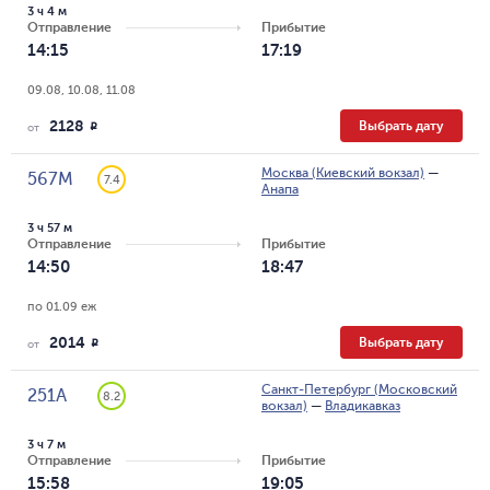
3 ч 4 м
Отправление
Прибытие
14:15
17:19
09.08, 10.08, 11.08
2128
Выбрать дату
R
от
Москва (Киевский вокзал)
—
567М
7.4
Анапа
3 ч 57 м
Отправление
Прибытие
14:50
18:47
по 01.09 еж
2014
Выбрать дату
R
от
Санкт-Петербург (Московский
251А
8.2
вокзал)
—
Владикавказ
3 ч 7 м
Отправление
Прибытие
15:58
19:05