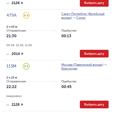
2128
Выбрать дату
R
от
Санкт-Петербург (Витебский
479А
6.9
вокзал)
—
Сухум
2 ч 43 м
Отправление
Прибытие
21:30
00:13
09.08, 10.08, 11.08
2014
Выбрать дату
R
от
Москва (Павелецкий вокзал)
—
113М
9.5
Краснодар
2 ч 23 м
Отправление
Прибытие
22:22
00:45
ежедневно
2128
Выбрать дату
R
от