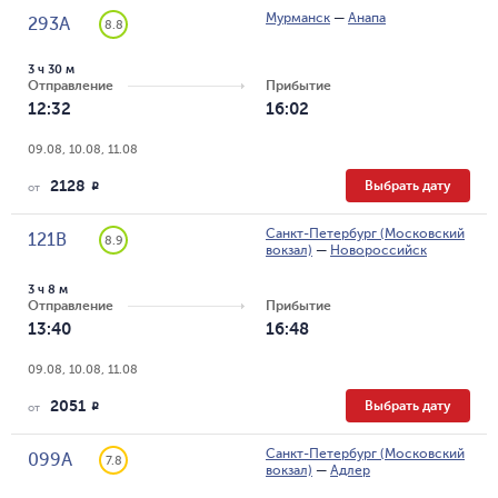
Мурманск
—
Анапа
293А
8.8
3 ч 30 м
Отправление
Прибытие
12:32
16:02
09.08, 10.08, 11.08
2128
Выбрать дату
R
от
Санкт-Петербург (Московский
121В
8.9
вокзал)
—
Новороссийск
3 ч 8 м
Отправление
Прибытие
13:40
16:48
09.08, 10.08, 11.08
2051
Выбрать дату
R
от
Санкт-Петербург (Московский
099А
7.8
вокзал)
—
Адлер