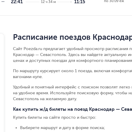
по 30.09 еж
—
22:41
11:15
12 ч 34 м
Расписание поездов Краснода
Сайт Poezda.ru предлагает удобный просмотр расписания п
Краснодар — Севастополь. Здесь вы найдете актуальную и
ценах и доступных поездах для комфортного планирования
По маршруту курсирует около 1 поезда, включая комфорта
вагонами-купе.
Удобный и понятный интерфейс с поиском позволят легко 
на удобное время. Используйте поисковую форму, чтобы 
Севастополь на желаемую дату.
Как купить ж/д билеты на поезд Краснодар — Сев
Купить билеты на сайте просто и быстро
:
Выберете маршрут и дату в форме поиска
;