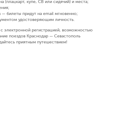
а (плацкарт, купе, СВ или сидячий) и места
;
ения
;
 — билеты придут на email мгновенно
;
кументом удостоверяющим личность
.
у, с электронной регистрацией, возможностью
ание поездов Краснодар — Севастополь
ждайтесь приятным путешествием!