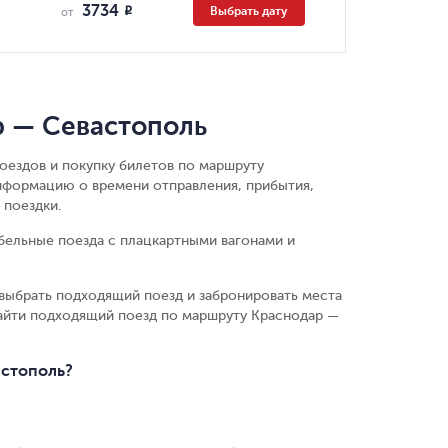
3734
Выбрать дату
R
от
р — Севастополь
оездов и покупку билетов по маршруту
нформацию о времени отправления, прибытия,
 поездки.
бельные поезда с плацкартными вагонами и
выбрать подходящий поезд и забронировать места
найти подходящий поезд по маршруту Краснодар —
астополь?