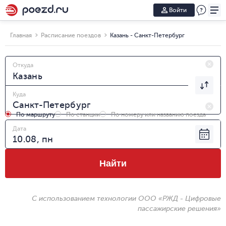
Войти
Главная
Расписание поездов
Казань - Санкт-Петербург
Откуда
Куда
По маршруту
По станции
По номеру или названию поезда
Дата
Найти
С использованием технологии ООО «РЖД - Цифровые
пассажирские решения»