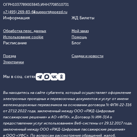
ОГРН
1037789003845;
ИНН
7708510731
+7 (495) 269-83-65
support@poezd.ru
Информация
ЖД Билеты
Обработка перс. данных
Мой заказ
Использование cookie
Помощь
Расписание
Блог
Поезда
Скидки и новости
Электрички
Мы в соц. сетях
Вы находитесь на сайте субагента, который осуществляет оформление
электронных проездных и перевозочных документов и услуг от имени
железнодорожных перевозчиков на основании договора № ФПК-22-316
от 27.12.2022 года, заключенный между ООО «РЖД-Цифровые
пассажирские решения» и АО «ФПК», и Договор № ИМ-314 о
предоставлении услуг использованием Веб-системы от 29.12.2017 года,
заключенный между ООО «РЖД-Цифровые пассажирские решения»
и ООО «УФС». По вопросам рассмотрения обращений, жалоб,