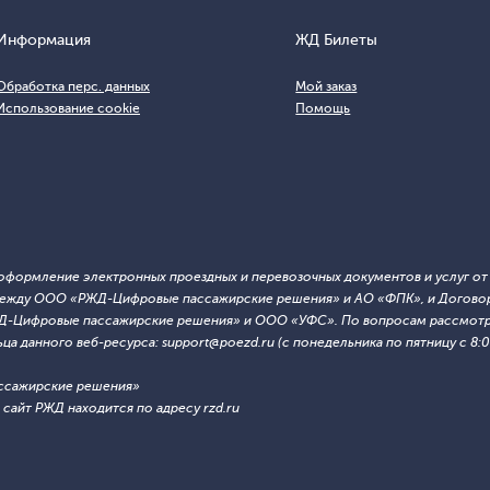
Информация
ЖД Билеты
Обработка перс. данных
Мой заказ
Использование cookie
Помощь
т оформление электронных проездных и перевозочных документов и услуг о
й между ООО «РЖД-Цифровые пассажирские решения» и АО «ФПК», и Договор
ЖД-Цифровые пассажирские решения» и ООО «УФС». По вопросам рассмотре
 данного веб-ресурса: support@poezd.ru (с понедельника по пятницу с 8:00
ссажирские решения»
сайт РЖД находится по адресу rzd.ru