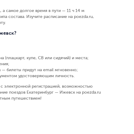
 а самое долгое время в пути — 11 ч 14 м
ипа состава. Изучите расписание на poezda.ru,
ту.
Ижевск?
а (плацкарт, купе, СВ или сидячий) и места
;
ения
;
 — билеты придут на email мгновенно
;
кументом удостоверяющим личность
.
у, с электронной регистрацией, возможностью
ние поездов Екатеринбург — Ижевск на poezda.ru
ятным путешествием!