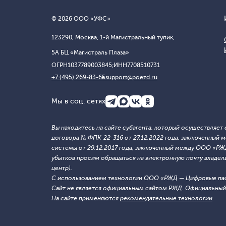
© 2026 ООО «УФС»
123290, Москва, 1-й Магистральный тупик,
5А БЦ «Магистраль Плаза»
ОГРН
1037789003845;
ИНН
7708510731
+7 (495) 269-83-65
support@poezd.ru
Мы в соц. сетях
Вы находитесь на сайте субагента, который осуществляе
договора № ФПК-22-316 от 27.12.2022 года, заключенны
системы от 29.12.2017 года, заключенный между ООО «Р
убытков просим обращаться на электронную почту владельца
центр).
С использованием технологии ООО «РЖД — Цифровые па
Сайт не является официальным сайтом РЖД. Официальный 
На сайте применяются
рекомендательные технологии
.