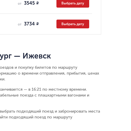
3545
Выбрать дату
R
от
3734
Выбрать дату
R
от
бург — Ижевск
оездов и покупку билетов по маршруту
ормацию о времени отправления, прибытия, ценах
ки.
канчивается — в 16:21 по местному времени.
абельные поезда с плацкартными вагонами и
выбрать подходящий поезд и забронировать места
найти подходящий поезд по маршруту