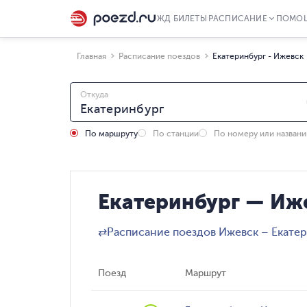
ЖД БИЛЕТЫ
РАСПИСАНИЕ
ПОМО
Главная
Расписание поездов
Екатеринбург - Ижевск
Откуда
По маршруту
По станции
По номеру или назван
Екатеринбург — Иж
⇄
Расписание поездов Ижевск – Екате
Поезд
Маршрут