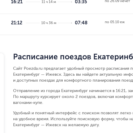
по 26.09 нечет
16:21
03:35
11 ч 14 м
по 05.10 еж
21:12
07:48
10 ч 36 м
Расписание поездов Екатерин
Сайт Poezda.ru предлагает удобный просмотр расписания п
Екатеринбург — Ижевск. Здесь вы найдете актуальную инф
и доступных поездах для комфортного планирования поезд
Отправление из города Екатеринбург начинается в 16:21, за
По маршруту курсирует около 2 поездов, включая комфорт
вагонами-купе.
Удобный и понятный интерфейс с поиском позволят легко 
на удобное время. Используйте поисковую форму, чтобы 
Екатеринбург — Ижевск на желаемую дату.