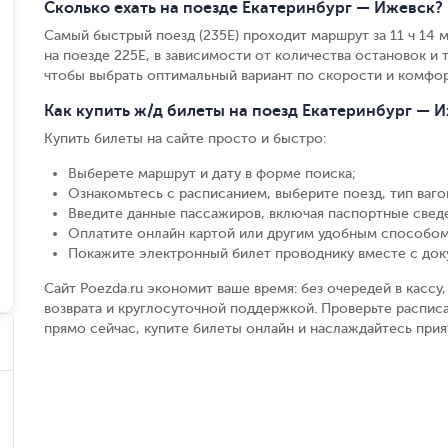
Сколько ехать на поезде Екатеринбург — Ижевск?
Самый быстрый поезд (235Е) проходит маршрут за 11 ч 14 м,
на поезде 225Е, в зависимости от количества остановок и т
чтобы выбрать оптимальный вариант по скорости и комфор
Как купить ж/д билеты на поезд Екатеринбург — 
Купить билеты на сайте просто и быстро
:
Выберете маршрут и дату в форме поиска
;
Ознакомьтесь с расписанием, выберите поезд, тип вагон
Введите данные пассажиров, включая паспортные свед
Оплатите онлайн картой или другим удобным способом
Покажите электронный билет проводнику вместе с до
Сайт Poezda.ru экономит ваше время: без очередей в касс
возврата и круглосуточной поддержкой. Проверьте расписа
прямо сейчас, купите билеты онлайн и наслаждайтесь при