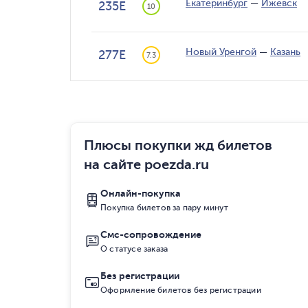
Екатеринбург
—
Ижевск
235Е
10
Новый Уренгой
—
Казань
277Е
7.3
Плюсы покупки жд билетов
на сайте poezda.ru
Онлайн-покупка
Покупка билетов за пару минут
Смс-сопровождение
О статусе заказа
Без регистрации
Оформление билетов без регистрации