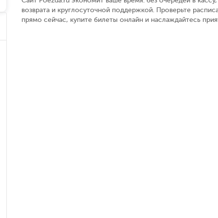
Сайт Poezda.ru экономит ваше время: без очередей в касс
возврата и круглосуточной поддержкой. Проверьте расписа
прямо сейчас, купите билеты онлайн и наслаждайтесь при