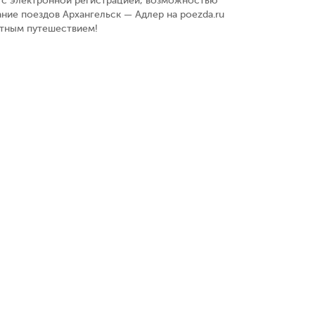
у, с электронной регистрацией, возможностью
ние поездов Архангельск — Адлер на poezda.ru
ятным путешествием!