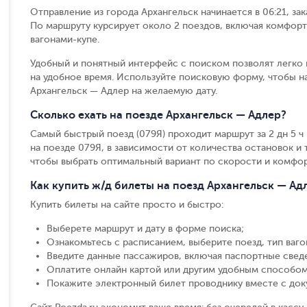
Отправление из города Архангельск начинается в 06:21, за
По маршруту курсирует около 2 поездов, включая комфорт
вагонами-купе.
Удобный и понятный интерфейс с поиском позволят легко 
на удобное время. Используйте поисковую форму, чтобы 
Архангельск — Адлер на желаемую дату.
Сколько ехать на поезде Архангельск — Адлер?
Самый быстрый поезд (079Я) проходит маршрут за 2 дн 5 ч 5
на поезде 079Я, в зависимости от количества остановок и т
чтобы выбрать оптимальный вариант по скорости и комфор
Как купить ж/д билеты на поезд Архангельск — Ад
Купить билеты на сайте просто и быстро
:
Выберете маршрут и дату в форме поиска
;
Ознакомьтесь с расписанием, выберите поезд, тип вагон
Введите данные пассажиров, включая паспортные свед
Оплатите онлайн картой или другим удобным способом
Покажите электронный билет проводнику вместе с до