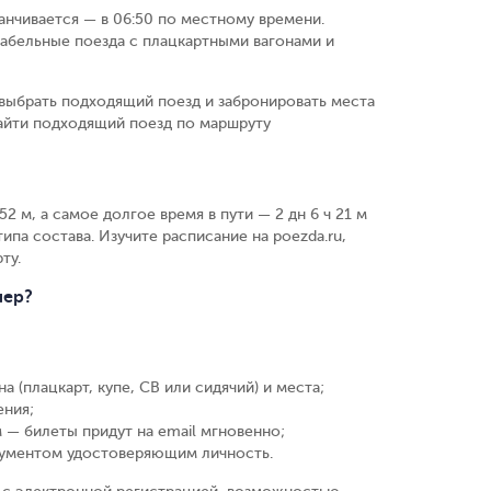
канчивается — в 06:50 по местному времени.
абельные поезда с плацкартными вагонами и
выбрать подходящий поезд и забронировать места
найти подходящий поезд по маршруту
2 м, а самое долгое время в пути — 2 дн 6 ч 21 м
ипа состава. Изучите расписание на poezda.ru,
ту.
лер?
а (плацкарт, купе, СВ или сидячий) и места
;
ения
;
 — билеты придут на email мгновенно
;
кументом удостоверяющим личность
.