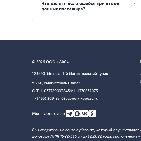
Что делать, если ошибся при вводе
данных пассажира?
© 2026 ООО «УФС»
123290, Москва, 1-й Магистральный тупик,
5А БЦ «Магистраль Плаза»
ОГРН
1037789003845;
ИНН
7708510731
+7 (495) 269-83-65
support@poezd.ru
Мы в соц. сетях
Вы находитесь на сайте субагента, который осуществляе
договора № ФПК-22-316 от 27.12.2022 года, заключенны