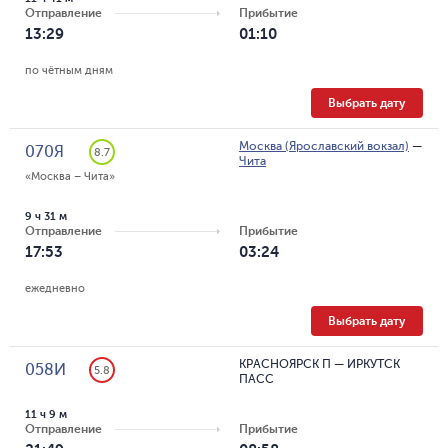
Отправление
Прибытие
13:29
01:10
по чётным дням
Выбрать дату
Москва (Ярославский вокзал)
—
070Я
8.7
Чита
«Москва – Чита»
9 ч 31 м
Отправление
Прибытие
17:53
03:24
ежедневно
Выбрать дату
КРАСНОЯРСК П
—
ИРКУТСК
058И
5.8
ПАСС
11 ч 9 м
Отправление
Прибытие