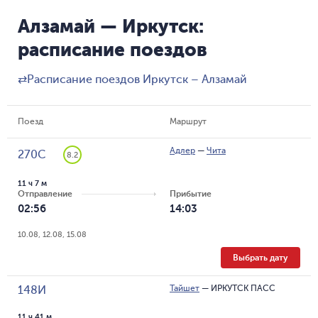
Алзамай — Иркутск:
расписание поездов
⇄
Расписание поездов Иркутск – Алзамай
Поезд
Маршрут
Адлер
—
Чита
270С
8.2
11 ч 7 м
Отправление
Прибытие
02:56
14:03
10.08, 12.08, 15.08
Выбрать дату
Тайшет
—
ИРКУТСК ПАСС
148И
11 ч 41 м