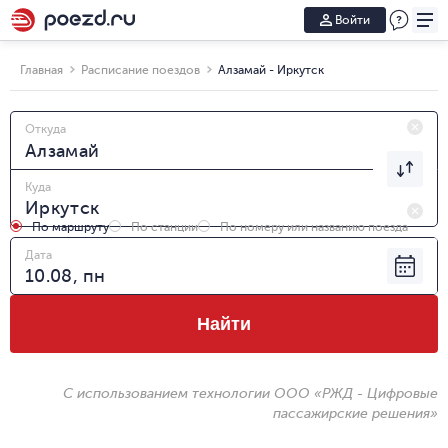
Войти
Главная
Расписание поездов
Алзамай - Иркутск
Откуда
Куда
По маршруту
По станции
По номеру или названию поезда
Дата
Найти
С использованием технологии ООО «РЖД - Цифровые
пассажирские решения»