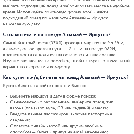
Удобный и понятный интерфейс с поиском позволят легко
выбрать подходящий поезд и забронировать места на удобное
время. Используйте поисковую форму, чтобы найти
подходящий поезд по маршруту Алзамай — Иркутск
на желаемую дату.
Сколько ехать на поезде Алзамай — Иркутск?
Самый быстрый поезд (070Я) проходит маршрут за 9 ч 29 м,
а самое долгое время в пути — 12 ч 1 м на поезде 082И,
в зависимости от количества остановок и типа состава.
Изучите расписание на poezda.ru, чтобы выбрать оптимальный
вариант по скорости и комфорту.
Как купить ж/д билеты на поезд Алзамай — Иркутск?
Купить билеты на сайте просто и быстро
:
Выберете маршрут и дату в форме поиска
;
Ознакомьтесь с расписанием, выберите поезд, тип
вагона (плацкарт, купе, СВ или сидячий) и места
;
Введите данные пассажиров, включая паспортные
сведения
;
Оплатите онлайн картой или другим удобным
способом — билеты придут на email мгновенно
;