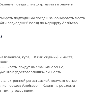
бельные поезда с плацкартными вагонами и
выбрать подходящий поезд и забронировать места
найти подходящий поезд по маршруту Алябьево —
ь?
а (плацкарт, купе, СВ или сидячий) и места
;
ения
;
 — билеты придут на email мгновенно
;
кументом удостоверяющим личность
.
у, с электронной регистрацией, возможностью
ние поездов Алябьево — Казань на poezda.ru
ятным путешествием!