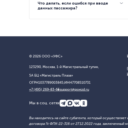
Что делать, если ошибся при вводе
данных пассажира?
© 2026 ООО «УФС»
123290, Москва, 1-й Магистральный тупик,
5А БЦ «Магистраль Плаза»
ОГРН
1037789003845;
ИНН
7708510731
+7 (495) 269-83-65
support@poezd.ru
Мы в соц. сетях
Вы находитесь на сайте субагента, который осуществляе
договора № ФПК-22-316 от 27.12.2022 года, заключенны