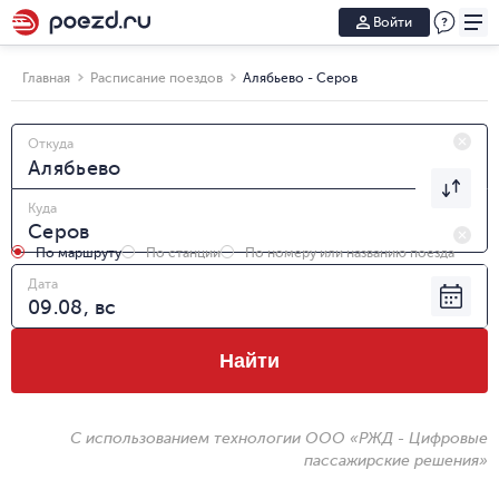
Войти
Главная
Расписание поездов
Алябьево - Серов
Откуда
Куда
По маршруту
По станции
По номеру или названию поезда
Дата
Найти
С использованием технологии ООО «РЖД - Цифровые
пассажирские решения»