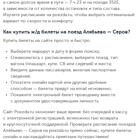
а самое долгое время в пути — 7 ч 23 м на поезде 352Е,
в зависимости от количества остановок и типа состава.
Изучите расписание на poezda.ru, чтобы выбрать оптимальный
вариант по скорости и комфорту.
Как купить ж/д билеты на поезд Алябьево — Серов?
Купить билеты на сайте просто и быстро
:
Выберете маршрут и дату в форме поиска
;
Ознакомьтесь с расписанием, выберите поезд, тип
вагона (плацкарт, купе, СВ или сидячий) и места
;
Введите данные пассажиров, включая паспортные
сведения
;
Оплатите онлайн картой или другим удобным
способом — билеты придут на email мгновенно
;
Покажите электронный билет проводнику вместе
с документом удостоверяющим личность
.
Сайт Poezda.ru экономит ваше время: без очередей в кассу,
с электронной регистрацией, возможностью возврата
и круглосуточной поддержкой. Проверьте расписание поездов
Алябьево — Серов на poezda.ru прямо сейчас, купите билеты
онлайн и наслаждайтесь приятным путешествием!