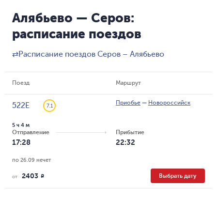
Алябьево — Серов:
расписание поездов
⇄
Расписание поездов Серов – Алябьево
Поезд
Маршрут
Приобье
—
Новороссийск
522Е
7.1
5 ч 4 м
Отправление
Прибытие
17:28
22:32
по 26.09 нечет
2403
Выбрать дату
R
от