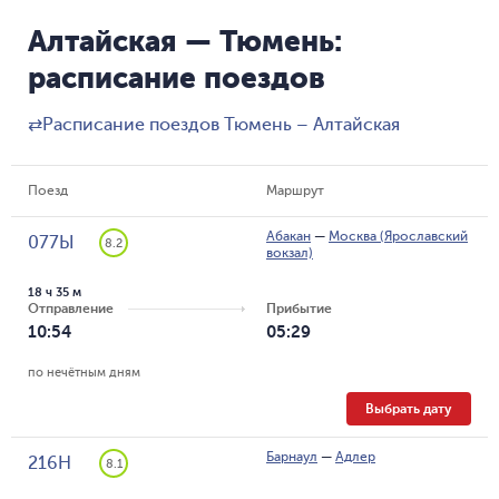
Алтайская — Тюмень:
расписание поездов
⇄
Расписание поездов Тюмень – Алтайская
Поезд
Маршрут
Абакан
—
Москва (Ярославский
077Ы
8.2
вокзал)
18 ч 35 м
Отправление
Прибытие
10:54
05:29
по нечётным дням
Выбрать дату
Барнаул
—
Адлер
216Н
8.1