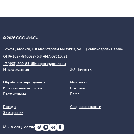
© 2026 ООО «УФС»
123290, Москва, 1-й Магистральный тупик, 5А БЦ «Магистраль Плаза»
ОГРН
1037789003845;
ИНН
7708510731
+7 (495) 269-83-65
support@poezd.ru
Информация
ЖД Билеты
Обработка перс. данных
Мой заказ
Использование cookie
Помощь
Расписание
Блог
Поезда
Скидки и новости
Электрички
Мы в соц. сетях