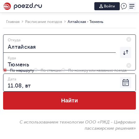
Войти
Главная
Расписание поездов
Алтайская - Тюмень
Откуда
Куда
По маршруту
По станции
По номеру или названию поезда
Дата
Найти
С использованием технологии ООО «РЖД - Цифровые
пассажирские решения»