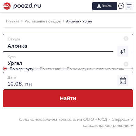
Войти
Главная
Расписание поездов
Алонка - Ургал
Откуда
Куда
По маршруту
По станции
По номеру или названию поезда
Дата
Найти
С использованием технологии ООО «РЖД - Цифровые
пассажирские решения»