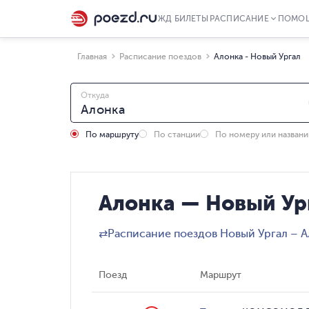
ЖД БИЛЕТЫ
РАСПИСАНИЕ
ПОМО
Главная
Расписание поездов
Алонка - Новый Ургал
Откуда
По маршруту
По станции
По номеру или назван
Алонка — Новый Ург
⇄
Расписание поездов Новый Ургал – 
Поезд
Маршрут