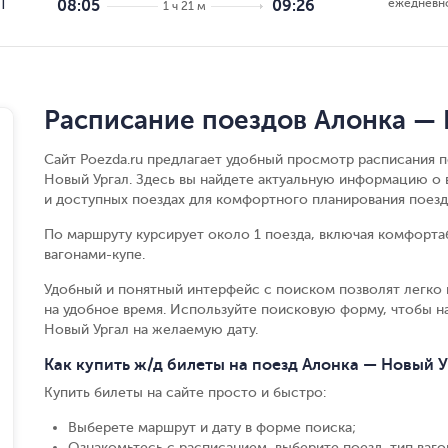
ежедневн
П
08:05
09:26
1 ч 21 м
Расписание поездов Алонка — 
Сайт Poezda.ru предлагает удобный просмотр расписания 
Новый Ургал. Здесь вы найдете актуальную информацию о 
и доступных поездах для комфортного планирования поезд
По маршруту курсирует около 1 поезда, включая комфорта
вагонами-купе.
Удобный и понятный интерфейс с поиском позволят легко 
на удобное время. Используйте поисковую форму, чтобы 
Новый Ургал на желаемую дату.
Как купить ж/д билеты на поезд Алонка — Новый У
Купить билеты на сайте просто и быстро
:
Выберете маршрут и дату в форме поиска
;
Ознакомьтесь с расписанием, выберите поезд, тип вагон