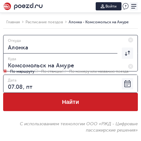
Войти
Главная
Расписание поездов
Алонка - Комсомольск на Амуре
Откуда
Куда
По маршруту
По станции
По номеру или названию поезда
Дата
Найти
С использованием технологии ООО «РЖД - Цифровые
пассажирские решения»