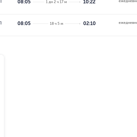
ежедневн
П
08:05
10:22
1 дн 2 ч 17 м
ежедневн
П
08:05
02:10
18 ч 5 м