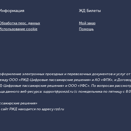
Информация
ЖД Билеты
Обработка перс. данных
Мой заказ
Использование cookie
Помощь
т оформление электронных проездных и перевозочных документов и услуг о
й между ООО «РЖД-Цифровые пассажирские решения» и АО «ФПК», и Договор
ЖД-Цифровые пассажирские решения» и ООО «УФС». По вопросам рассмотре
 данного веб-ресурса: support@poezd.ru (с понедельника по пятницу с 8:00
ссажирские решения»
сайт РЖД находится по адресу rzd.ru