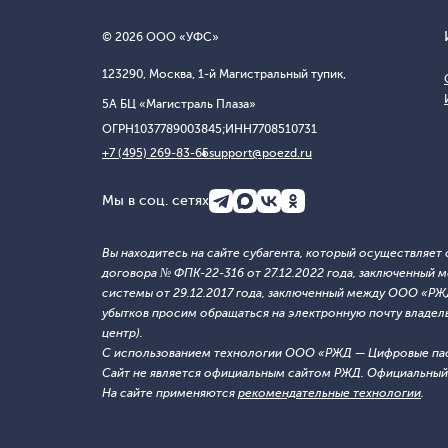
© 2026 ООО «УФС»
123290, Москва, 1-й Магистральный тупик,
5А БЦ «Магистраль Плаза»
ОГРН
1037789003845;
ИНН
7708510731
+7 (495) 269-83-65
support@poezd.ru
Мы в соц. сетях
Вы находитесь на сайте субагента, который осуществляе
договора № ФПК-22-316 от 27.12.2022 года, заключенны
системы от 29.12.2017 года, заключенный между ООО «Р
убытков просим обращаться на электронную почту владельца
центр).
С использованием технологии ООО «РЖД — Цифровые па
Сайт не является официальным сайтом РЖД. Официальный 
На сайте применяются
рекомендательные технологии
.