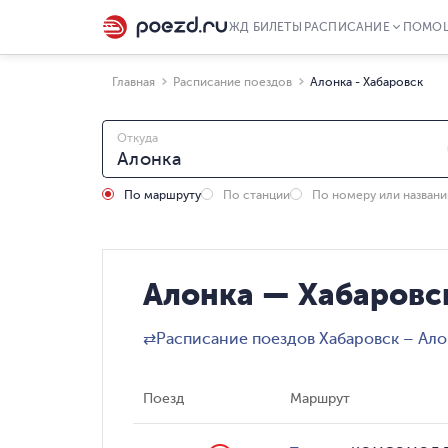
ЖД БИЛЕТЫ
РАСПИСАНИЕ
ПОМО
Главная
Расписание поездов
Алонка - Хабаровск
Откуда
По маршруту
По станции
По номеру или назван
Алонка — Хабаровс
⇄
Расписание поездов Хабаровск – Ало
Поезд
Маршрут