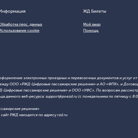
Информация
ЖД Билеты
Обработка перс. данных
Мой заказ
Использование cookie
Помощь
т оформление электронных проездных и перевозочных документов и услуг о
й между ООО «РЖД-Цифровые пассажирские решения» и АО «ФПК», и Договор
ЖД-Цифровые пассажирские решения» и ООО «УФС». По вопросам рассмотре
 данного веб-ресурса: support@poezd.ru (с понедельника по пятницу с 8:00
ссажирские решения»
сайт РЖД находится по адресу rzd.ru