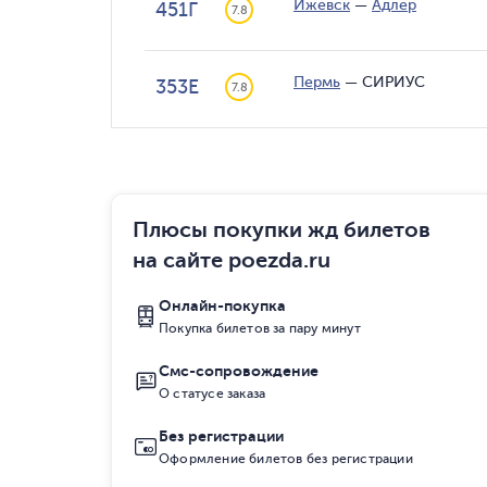
Ижевск
—
Адлер
451Г
7.8
Пермь
—
СИРИУС
353Е
7.8
Плюсы покупки жд билетов
на сайте poezda.ru
Онлайн-покупка
Покупка билетов за пару минут
Смс-сопровождение
О статусе заказа
Без регистрации
Оформление билетов без регистрации