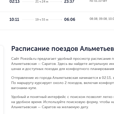
по 01.10 чет
02:13
23:37
21 ч 24 м
08.08, 09.08, 10.
10:11
06:06
19 ч 55 м
Расписание поездов Альметьев
Сайт Poezda.ru предлагает удобный просмотр расписания п
Альметьевская — Саратов. Здесь вы найдете актуальную и
ценах и доступных поездах для комфортного планирования
Отправление из города Альметьевская начинается в 02:13, 
По маршруту курсирует около 2 поездов, включая комфорт
вагонами-купе.
Удобный и понятный интерфейс с поиском позволят легко 
на удобное время. Используйте поисковую форму, чтобы 
Альметьевская — Саратов на желаемую дату.