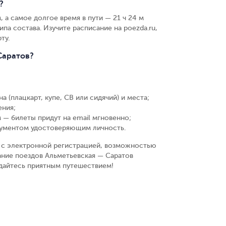
?
, а самое долгое время в пути — 21 ч 24 м
ипа состава. Изучите расписание на poezda.ru,
ту.
Саратов?
а (плацкарт, купе, СВ или сидячий) и места
;
ения
;
 — билеты придут на email мгновенно
;
кументом удостоверяющим личность
.
у, с электронной регистрацией, возможностью
ание поездов Альметьевская — Саратов
ждайтесь приятным путешествием!