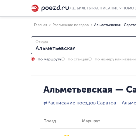
ЖД БИЛЕТЫ
РАСПИСАНИЕ
ПОМО
Главная
Расписание поездов
Альметьевская - Сарат
Откуда
По маршруту
По станции
По номеру или назван
Альметьевская — Са
⇄
Расписание поездов Саратов – Альме
Поезд
Маршрут