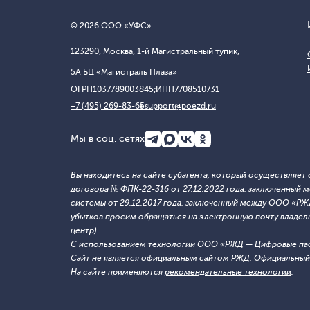
© 2026 ООО «УФС»
123290, Москва, 1-й Магистральный тупик,
5А БЦ «Магистраль Плаза»
ОГРН
1037789003845;
ИНН
7708510731
+7 (495) 269-83-65
support@poezd.ru
Мы в соц. сетях
Вы находитесь на сайте субагента, который осуществляе
договора № ФПК-22-316 от 27.12.2022 года, заключенны
системы от 29.12.2017 года, заключенный между ООО «Р
убытков просим обращаться на электронную почту владельца
центр).
С использованием технологии ООО «РЖД — Цифровые па
Сайт не является официальным сайтом РЖД. Официальный 
На сайте применяются
рекомендательные технологии
.