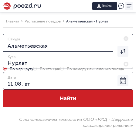
Войти
Главная
Расписание поездов
Альметьевская - Нурлат
Откуда
Куда
По маршруту
По станции
По номеру или названию поезда
Дата
Найти
С использованием технологии ООО «РЖД - Цифровые
пассажирские решения»