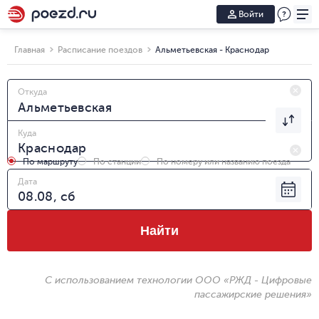
Войти
Главная
Расписание поездов
Альметьевская - Краснодар
Откуда
Куда
По маршруту
По станции
По номеру или названию поезда
Дата
Найти
С использованием технологии ООО «РЖД - Цифровые
пассажирские решения»