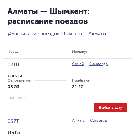
Алматы — Шымкент:
расписание поездов
⇄
Расписание поездов Шымкент – Алматы
Поезд
Маршрут
Семей
—
Кызылорда
021Ц
12 ч 30 м
Отправление
Прибытие
08:55
21:25
ежедневно
Выбрать дату
Алматы
—
Сарыагаш
087Т
15 ч 5 м