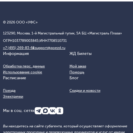
© 2026 ООО «УФС»
123290, Москва, 1-й Магистральный тупик, 5А БЦ «Магистраль Плаза»
ОГРН
1037789003845;
ИНН
7708510731
+7 (495) 269-83-65
support@poezd.ru
Информация
ЖД Билеты
Обработка перс. данных
Мой заказ
Использование cookie
Помощь
Расписание
Блог
Поезда
Скидки и новости
Электрички
Мы в соц. сетях
Вы находитесь на сайте субагента, который осуществляет оформление
электронных проездных и перевозочных документов и услуг от имени