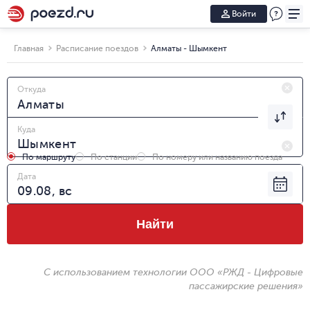
Войти
Главная
Расписание поездов
Алматы - Шымкент
Откуда
Куда
По маршруту
По станции
По номеру или названию поезда
Дата
Найти
С использованием технологии ООО «РЖД - Цифровые
пассажирские решения»