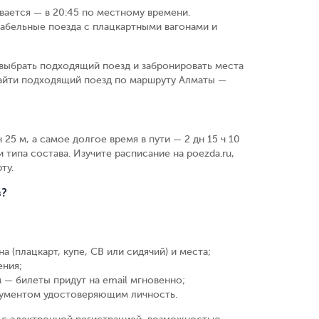
ивается — в 20:45 по местному времени.
абельные поезда с плацкартными вагонами и
выбрать подходящий поезд и забронировать места
найти подходящий поезд по маршруту Алматы —
25 м, а самое долгое время в пути — 2 дн 15 ч 10
 типа состава. Изучите расписание на poezda.ru,
ту.
в?
а (плацкарт, купе, СВ или сидячий) и места
;
ения
;
 — билеты придут на email мгновенно
;
кументом удостоверяющим личность
.