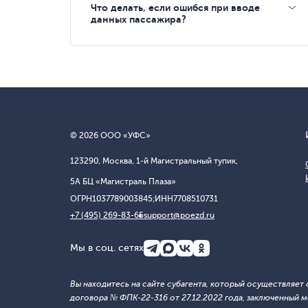
Что делать, если ошибся при вводе
данных пассажира?
© 2026 ООО «УФС»
123290, Москва, 1-й Магистральный тупик,
5А БЦ «Магистраль Плаза»
ОГРН
1037789003845;
ИНН
7708510731
+7 (495) 269-83-65
support@poezd.ru
Мы в соц. сетях
Вы находитесь на сайте субагента, который осуществляе
договора № ФПК-22-316 от 27.12.2022 года, заключенны