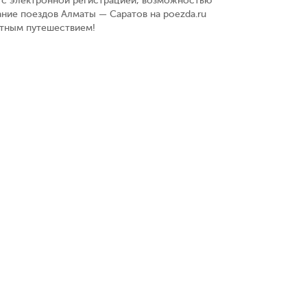
у, с электронной регистрацией, возможностью
ние поездов Алматы — Саратов на poezda.ru
ятным путешествием!