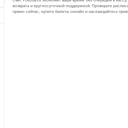
Сайт Poezda.ru экономит ваше время: без очередей в касс
возврата и круглосуточной поддержкой. Проверьте расписа
прямо сейчас, купите билеты онлайн и наслаждайтесь при