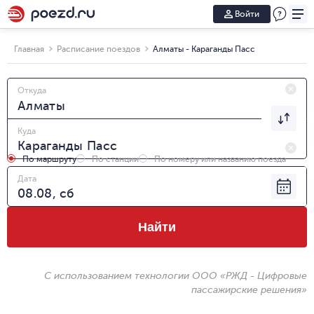
Войти
Главная
Расписание поездов
Алматы - Караганды Пасс
Откуда
Куда
По маршруту
По станции
По номеру или названию поезда
Дата
Найти
С использованием технологии ООО «РЖД - Цифровые
пассажирские решения»