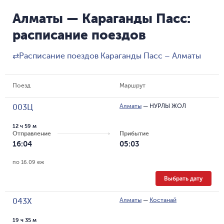
Алматы — Караганды Пасс:
расписание поездов
⇄
Расписание поездов Караганды Пасс – Алматы
Поезд
Маршрут
Алматы
—
НУРЛЫ ЖОЛ
003Ц
12 ч 59 м
Отправление
Прибытие
16:04
05:03
по 16.09 еж
Выбрать дату
Алматы
—
Костанай
043Х
19 ч 35 м