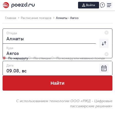
Войти
Главная
Расписание поездов
Алматы - Аягоз
Откуда
Куда
По маршруту
По станции
По номеру или названию поезда
Дата
Найти
С использованием технологии ООО «РЖД - Цифровые
пассажирские решения»