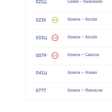
021Ц
Семей
—
Кызылорда
Алматы
—
Актобе
023Х
9.2
Алматы
—
Актобе
033Ц
3.8
Алматы
—
Саратов
007Р
5.6
041Ц
Алматы
—
Атырау
077Т
Алматы
—
Мангистау