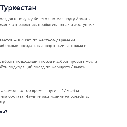
Туркестан
поездов и покупку билетов по маршруту Алматы —
емени отправления, прибытия, ценах и доступных
ивается — в 20:45 по местному времени.
абельные поезда с плацкартными вагонами и
выбрать подходящий поезд и забронировать места
найти подходящий поезд по маршруту Алматы —
 а самое долгое время в пути — 17 ч 53 м
ипа состава. Изучите расписание на poezda.ru,
ту.
тан?