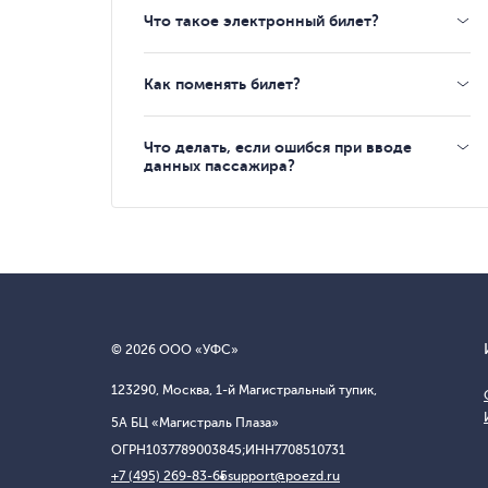
Что такое электронный билет?
Как поменять билет?
Что делать, если ошибся при вводе
данных пассажира?
© 2026 ООО «УФС»
123290, Москва, 1-й Магистральный тупик,
5А БЦ «Магистраль Плаза»
ОГРН
1037789003845;
ИНН
7708510731
+7 (495) 269-83-65
support@poezd.ru