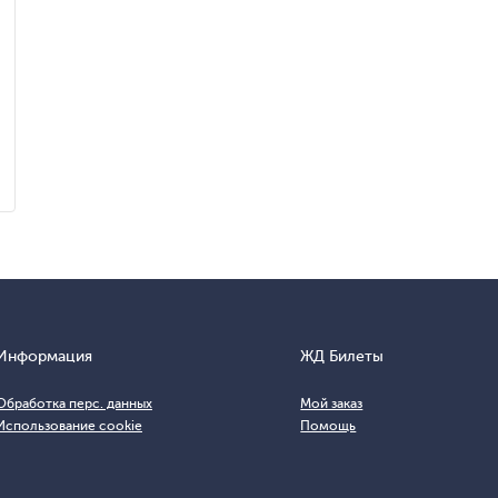
Информация
ЖД Билеты
Обработка перс. данных
Мой заказ
Использование cookie
Помощь