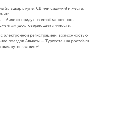
а (плацкарт, купе, СВ или сидячий) и места
;
ения
;
 — билеты придут на email мгновенно
;
кументом удостоверяющим личность
.
у, с электронной регистрацией, возможностью
ние поездов Алматы — Туркестан на poezda.ru
ятным путешествием!