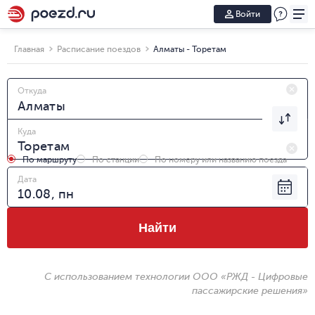
Войти
Главная
Расписание поездов
Алматы - Торетам
Откуда
Куда
По маршруту
По станции
По номеру или названию поезда
Дата
Найти
С использованием технологии ООО «РЖД - Цифровые
пассажирские решения»