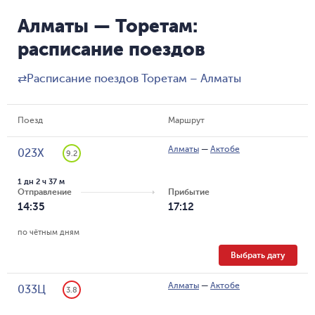
Алматы — Торетам:
расписание поездов
⇄
Расписание поездов Торетам – Алматы
Поезд
Маршрут
Алматы
—
Актобе
023Х
9.2
1 дн 2 ч 37 м
Отправление
Прибытие
14:35
17:12
по чётным дням
Выбрать дату
Алматы
—
Актобе
033Ц
3.8