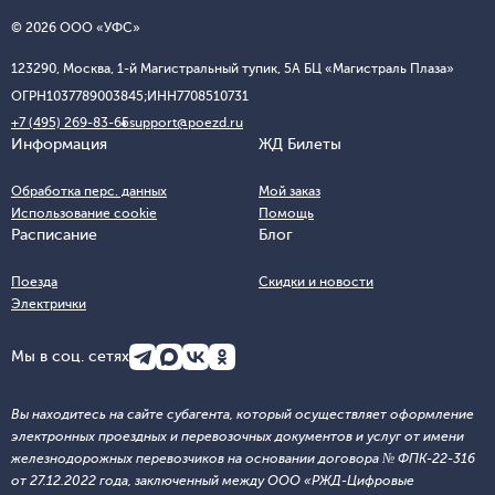
© 2026 ООО «УФС»
123290, Москва, 1-й Магистральный тупик, 5А БЦ «Магистраль Плаза»
ОГРН
1037789003845;
ИНН
7708510731
+7 (495) 269-83-65
support@poezd.ru
Информация
ЖД Билеты
Обработка перс. данных
Мой заказ
Использование cookie
Помощь
Расписание
Блог
Поезда
Скидки и новости
Электрички
Мы в соц. сетях
Вы находитесь на сайте субагента, который осуществляет оформление
электронных проездных и перевозочных документов и услуг от имени
железнодорожных перевозчиков на основании договора № ФПК-22-316
от 27.12.2022 года, заключенный между ООО «РЖД-Цифровые