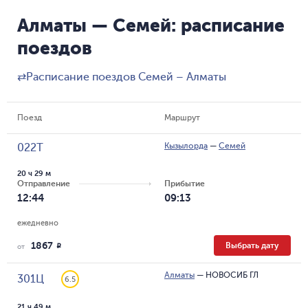
Алматы — Семей: расписание
поездов
⇄
Расписание поездов Семей – Алматы
Поезд
Маршрут
Кызылорда
—
Семей
022Т
20 ч 29 м
Отправление
Прибытие
12:44
09:13
ежедневно
1867
Выбрать дату
R
от
Алматы
—
НОВОСИБ ГЛ
301Ц
6.5
21 ч 49 м