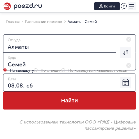
Войти
Главная
Расписание поездов
Алматы - Семей
Откуда
Куда
По маршруту
По станции
По номеру или названию поезда
Дата
Найти
С использованием технологии ООО «РЖД - Цифровые
пассажирские решения»