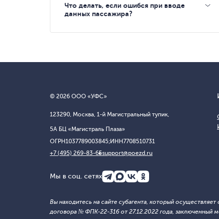
Что делать, если ошибся при вводе
данных пассажира?
© 2026 ООО «УФС»
123290, Москва, 1-й Магистральный тупик,
5А БЦ «Магистраль Плаза»
ОГРН
1037789003845;
ИНН
7708510731
+7 (495) 269-83-65
support@poezd.ru
Мы в соц. сетях
Вы находитесь на сайте субагента, который осуществляе
договора № ФПК-22-316 от 27.12.2022 года, заключенны