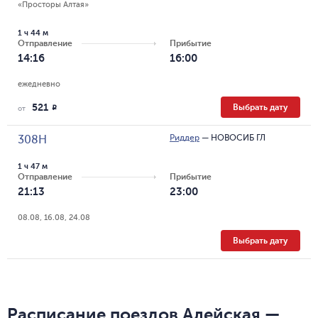
«Просторы Алтая»
1 ч 44 м
Отправление
Прибытие
14:16
16:00
ежедневно
521
Выбрать дату
R
от
Риддер
—
НОВОСИБ ГЛ
308Н
1 ч 47 м
Отправление
Прибытие
21:13
23:00
08.08, 16.08, 24.08
Выбрать дату
Расписание поездов Алейская —