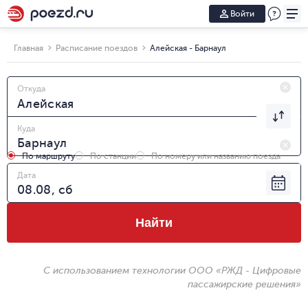
Войти
Главная
Расписание поездов
Алейская - Барнаул
Откуда
Куда
По маршруту
По станции
По номеру или названию поезда
Дата
Найти
С использованием технологии ООО «РЖД - Цифровые
пассажирские решения»