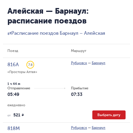
Алейская — Барнаул:
расписание поездов
⇄
Расписание поездов Барнаул – Алейская
Поезд
Маршрут
Рубцовск
—
Барнаул
816А
7.8
«Просторы Алтая»
1 ч 44 м
Отправление
Прибытие
05:49
07:33
ежедневно
521
Выбрать дату
R
от
Рубцовск
—
Барнаул
818М