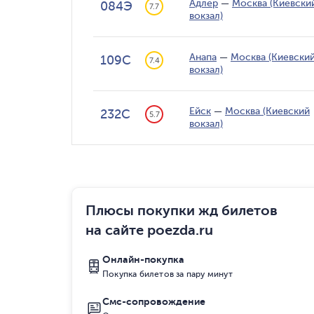
Адлер
—
Москва (Киевски
084Э
7.7
вокзал)
Анапа
—
Москва (Киевски
109С
7.4
вокзал)
Ейск
—
Москва (Киевский
232С
5.7
вокзал)
Плюсы покупки жд билетов
на сайте poezda.ru
Онлайн-покупка
Покупка билетов за пару минут
Смс-сопровождение