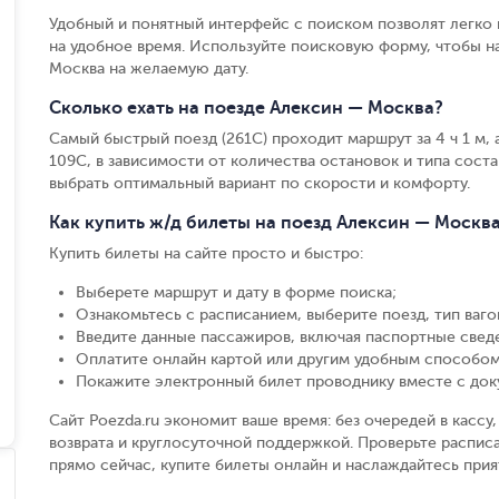
Удобный и понятный интерфейс с поиском позволят легко 
на удобное время. Используйте поисковую форму, чтобы 
Москва на желаемую дату.
Сколько ехать на поезде Алексин — Москва?
Самый быстрый поезд (261С) проходит маршрут за 4 ч 1 м, 
109С, в зависимости от количества остановок и типа соста
выбрать оптимальный вариант по скорости и комфорту.
Как купить ж/д билеты на поезд Алексин — Москв
Купить билеты на сайте просто и быстро
:
Выберете маршрут и дату в форме поиска
;
Ознакомьтесь с расписанием, выберите поезд, тип вагон
Введите данные пассажиров, включая паспортные свед
Оплатите онлайн картой или другим удобным способом
Покажите электронный билет проводнику вместе с до
Сайт Poezda.ru экономит ваше время: без очередей в касс
возврата и круглосуточной поддержкой. Проверьте расписа
прямо сейчас, купите билеты онлайн и наслаждайтесь при