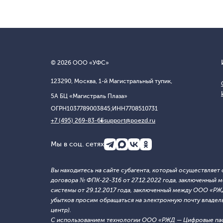
© 2026 ООО «УФС»
123290, Москва, 1-й Магистральный тупик,
5А БЦ «Магистраль Плаза»
ОГРН
1037789003845;
ИНН
7708510731
+7 (495) 269-83-65
support@poezd.ru
Мы в соц. сетях
Вы находитесь на сайте субагента, который осуществляе
договора № ФПК-22-316 от 27.12.2022 года, заключенны
системы от 29.12.2017 года, заключенный между ООО «Р
убытков просим обращаться на электронную почту владельца
центр).
С использованием технологии ООО «РЖД — Цифровые па