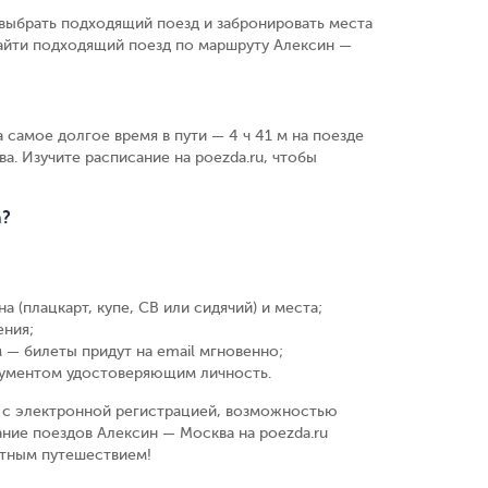
выбрать подходящий поезд и забронировать места
найти подходящий поезд по маршруту Алексин —
а самое долгое время в пути — 4 ч 41 м на поезде
ва. Изучите расписание на poezda.ru, чтобы
а?
а (плацкарт, купе, СВ или сидячий) и места
;
ения
;
 — билеты придут на email мгновенно
;
кументом удостоверяющим личность
.
у, с электронной регистрацией, возможностью
ние поездов Алексин — Москва на poezda.ru
ятным путешествием!