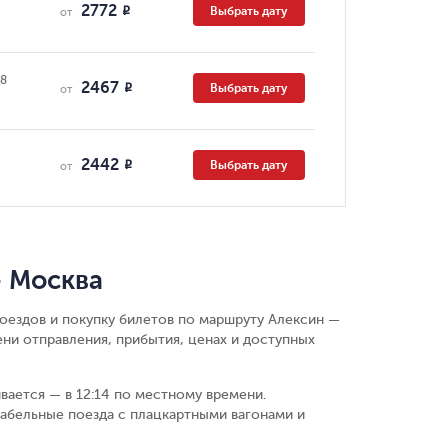
2772
Выбрать дату
R
от
08
2467
Выбрать дату
R
от
2442
Выбрать дату
R
от
— Москва
поездов и покупку билетов по маршруту Алексин —
ни отправления, прибытия, ценах и доступных
ивается — в 12:14 по местному времени.
абельные поезда с плацкартными вагонами и