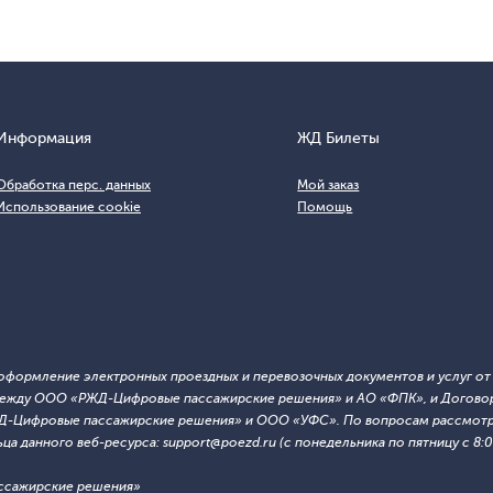
Информация
ЖД Билеты
Обработка перс. данных
Мой заказ
Использование cookie
Помощь
т оформление электронных проездных и перевозочных документов и услуг о
й между ООО «РЖД-Цифровые пассажирские решения» и АО «ФПК», и Договор
ЖД-Цифровые пассажирские решения» и ООО «УФС». По вопросам рассмотре
 данного веб-ресурса: support@poezd.ru (с понедельника по пятницу с 8:00
ссажирские решения»