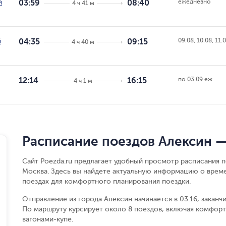
ежедневно
й
03:59
08:40
4 ч 41 м
09.08, 10.08, 11.
й
04:35
09:15
4 ч 40 м
по 03.09 еж
12:14
16:15
4 ч 1 м
Расписание поездов Алексин 
Сайт Poezda.ru предлагает удобный просмотр расписания 
Москва. Здесь вы найдете актуальную информацию о време
поездах для комфортного планирования поездки.
Отправление из города Алексин начинается в 03:16, заканч
По маршруту курсирует около 8 поездов, включая комфорт
вагонами-купе.