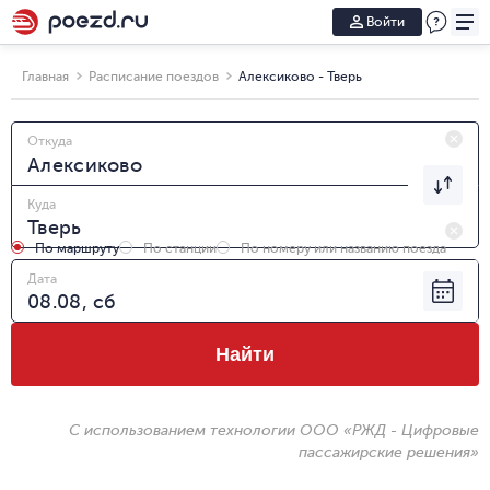
Войти
Главная
Расписание поездов
Алексиково - Тверь
Откуда
Куда
По маршруту
По станции
По номеру или названию поезда
Дата
Найти
С использованием технологии ООО «РЖД - Цифровые
пассажирские решения»